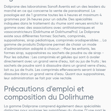
Doliprane des laboratoires Sanofi Aventis est un des leaders du
marché en ce qui concerne la vente de paracétamol. La
posologie est de 1 gramme toutes les 4 heures et maximum 4
grammes par 24 heures pour un adulte. Des spécialités
indiquées dans le traitement du rhume sont venues enrichir la
gamme avec des associations avec antihistaminiques et
vasoconstricteurs (Dolirhume et DolirhumePro). Le Doliprane
existe sous différentes formes: Sachets, comprimés,
suppositoires, sirop pédiatrique, comprimés orodispersibles ... La
gamme de produits Doliprane permet de choisir un mode
d’administration adapté à chacun : -Pour les enfants, les
formes sirop, suppositoires ou sachets de poudre ou de sirop -
Pour les adultes : Les comprimés et gélules qui sont à avaler
directement avec un grand verre d’eau, lait ou jus de fruits ; les
sachets de poudre sont à dissoudre dans un grand verre d’eau,
lait ou jus de fruits. Les comprimés effervescents seront à laisser
dissoudre dans un grand verre d’eau. Quant aux suppositoires,
leur administration se fait par voie rectale.
Précautions d'emploi et
composition du Dolirhume
La gamme Doliprane comprend également deux spécialités
distinctes pour soulager les symptômes du rhume. D’une part le