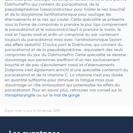
DolirhumePro qui contient du paracétamol, de la
pseudoéphédrine (vasoconstricteur pour traiter le nez bouché)
et de la doxylamine (antihistaminique pour soulager les
éternuements et le nez qui coule). Cette spécialité se présente
sous la forme de comprimés à prendre le jour (qui comprennent
le paracétamol et le vasoconstricteur) à prendre le matin, le
midi et l’après-midi et enfin un comprimé du soir contenant
toujours du paracétamol mais avec l’antihistaminique (ayant
des effets sédatifs). D’autre part le Dolirhume, qui contient du
paracétamol et de la pseudoéphédrine : équivalent des seuls
comprimés du jour du DolirhumePro. Cette spécialité se destine
davantage aux personnes souffrant d’un nez exclusivement
bouché et de peu d’écoulement nasal et d’éternuements.
Doliprane s’est également enrichi d’une spécialité contenant du
paracétamol et de la vitamine C. La vitamine n’est pas dosée
en quantité suffisante pour diminuer la fatigue mais joue
davantage un rôle antioxydant qui potentialise les effets du
paracétamol. Pour en savoir plus, retrouvez nos conseil sur la
rhinopharyngite
ou sur le
mal de gorge
Page mise à jour le 06 février 2019