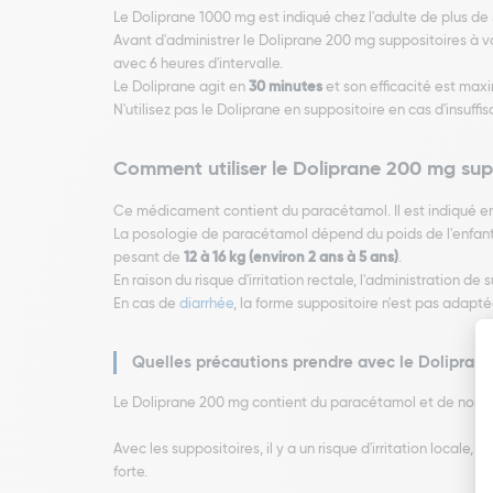
Le Doliprane 1000 mg est indiqué chez l'adulte de plus de 
Avant d'administrer le Doliprane 200 mg suppositoires à v
avec 6 heures d'intervalle.
Le Doliprane agit en
30 minutes
et son efficacité est max
N'utilisez pas le Doliprane en suppositoire en cas d'insu
Comment utiliser le Doliprane 200 mg sup
Ce médicament contient du paracétamol. Il est indiqué e
La posologie de paracétamol dépend du poids de l'enfant, 
pesant de
12 à 16 kg (environ 2 ans à 5 ans)
.
En raison du risque d'irritation rectale, l'administration de
En cas de
diarrhée
, la forme suppositoire n'est pas adapté
Quelles précautions prendre avec le Dolipran
Le Doliprane 200 mg contient du paracétamol et de nomb
Avec les suppositoires, il y a un risque d'irritation locale
forte.