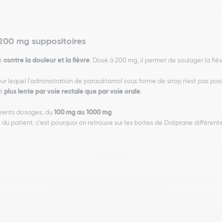
 200 mg suppositoires
sé
contre la douleur et la fièvre
. Dosé à 200 mg, il permet de soulager la fièv
our lequel l'administration de paracétamol sous forme de sirop n'est pas po
st
plus lente par voie rectale que par voie orale
.
férents dosages, du
100 mg au 1000 mg
.
du patient. c'est pourquoi on retrouve sur les boites de Doliprane différen