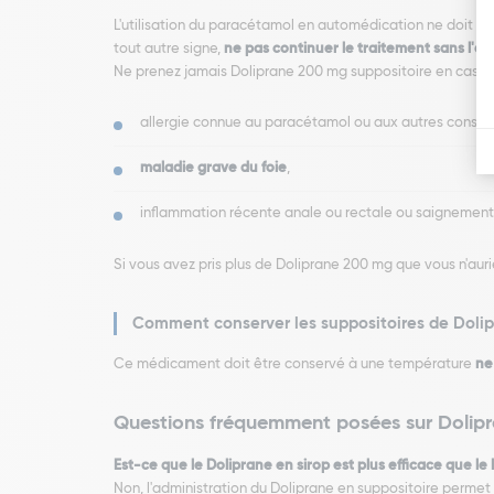
L'utilisation du paracétamol en automédication ne doit pas 
tout autre signe,
ne pas continuer le traitement sans l'a
Ne prenez jamais Doliprane 200 mg suppositoire en cas de
allergie connue au paracétamol ou aux autres constit
maladie grave du foie
,
inflammation récente anale ou rectale ou saignement
Si vous avez pris plus de Doliprane 200 mg que vous n'au
Comment conserver les suppositoires de Doli
Ce médicament doit être conservé à une température
ne
Questions fréquemment posées sur Dolip
Est-ce que le Doliprane en sirop est plus efficace que le
Non, l'administration du Doliprane en suppositoire permet u