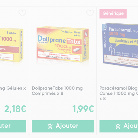
Générique
mg Gélules x
DolipraneTabs 1000 mg
Paracétamol Bio
Comprimés x 8
Conseil 1000 mg
x 8
2,18€
1,99€
uter
Ajouter
Ajou