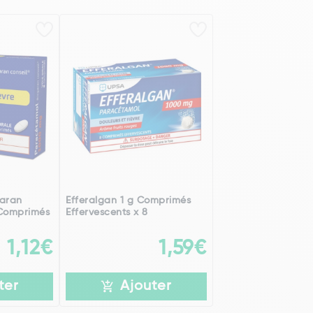
garan
Efferalgan 1 g Comprimés
 Comprimés
Effervescents x 8
1,12€
1,59€
ter
Ajouter