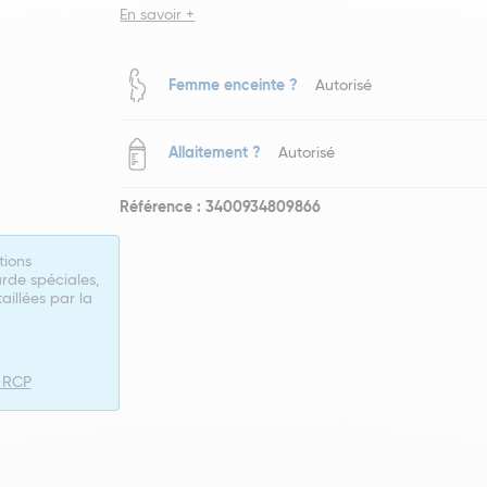
En savoir +
Femme enceinte ?
Autorisé
Allaitement ?
Autorisé
Référence : 3400934809866
tions
rde spéciales,
taillées par la
e RCP