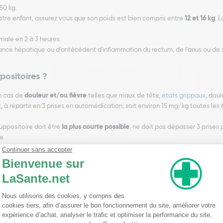
50 kg.
otre enfant, assurez vous que son poids est bien compris entre
12 et 16 kg
. 
imale en 2 à 3 heures.
ffisance hépatique ou d'antécédent d'inflammation du rectum, de l'anus ou d
positoires ?
n cas de
douleur et/ou fièvre
telles que maux de tête,
états grippaux
, doul
à répartir en 3 prises en automédication, soit environ 15 mg/kg toutes les
 suppositoire doit être
la plus courte possible
, ne doit pas dépasser 3 prises
e.
e 200 mg suppositoires ?
reux autres médicaments en contiennent. Faites attention de
ne pas asso
, d'autant plus fréquent et intense que la durée du traitement est prolongée, 