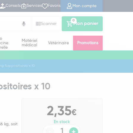
Mon compte
Conseils
Services
Favoris
0
Mon panier
Scanner
io
Matériel
cine
Vétérinaire
Promotions
médical
relle
g Suppositoires x 10
itoires x 10
2,35
€
En stock
6 kg, soit