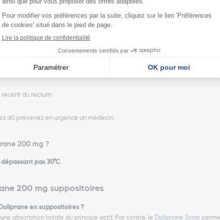
durer plus de 5 jours pour le traitement de la douleur, ou la fièvre plus de 3
vis de votre médecin
.
 :
uants,
 récent du rectum.
riez dû prévenez en urgence un médecin.
prane 200 mg ?
 dépassant pas 30°C
.
rane 200 mg suppositoires
 Doliprane en suppositoires ?
ne absorption totale du principe actif. Par contre, le
Doliprane Sirop
permet