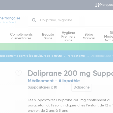
Marques
Search
ne française
e de la Santé
Hygiène
B
Compléments
Beauté
Bébé
e
Premiers
Méde
alimentaires
Soins
Maman
soins
Natu
édicaments contre les douleurs et la fièvre
Paracétamol
Doliprane 200 m
Doliprane 200 mg Suppos
Médicament - Allopathie
Suppositoires x 10
Doliprane
Les suppositoires Doliprane 200 mg contiennent du
paracétamol. Ils sont indiqués chez l'enfant de 12 à 1
environ de 2 ans à 5 ans.