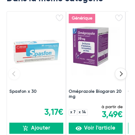
Générique
Spasfon x 30
Oméprazole Biogaran 20
Gav
mg
Buv
à partir de
3,17€
x 7
x 14
3,49€
Ajouter
Voir l'article