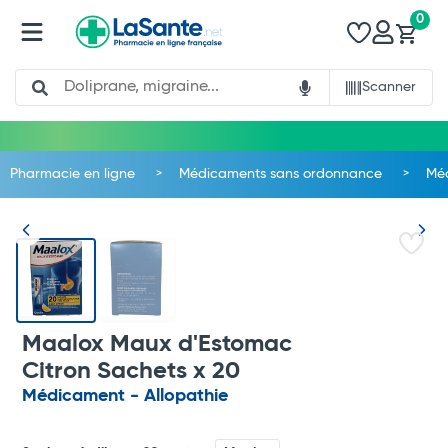
0
Search
Scanner
Pharmacie en ligne
Médicaments sans ordonnance
Méd
Maalox Maux d'Estomac
Citron Sachets x 20
Médicament - Allopathie