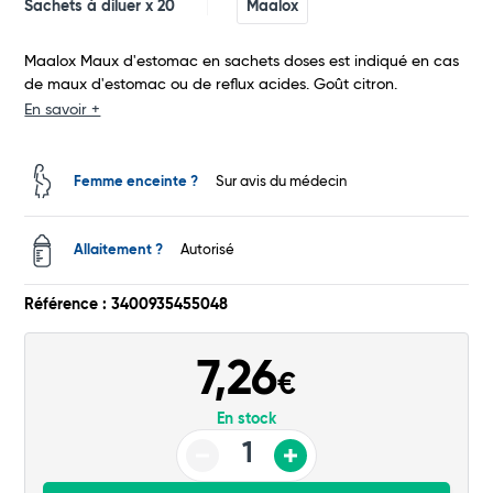
Sachets à diluer x 20
Maalox
Maalox Maux d'estomac en sachets doses est indiqué en cas
de maux d'estomac ou de reflux acides. Goût citron.
En savoir +
Total
Femme enceinte ?
Sur avis du médecin
Commander
Allaitement ?
Autorisé
Référence : 3400935455048
7,26
€
En stock