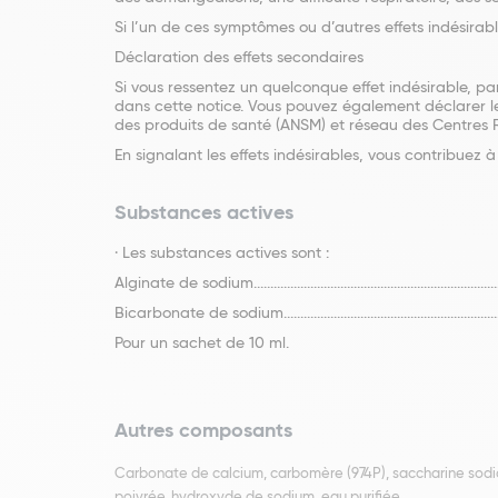
Si l’un de ces symptômes ou d’autres effets indésira
Déclaration des effets secondaires
Si vous ressentez un quelconque effet indésirable, pa
dans cette notice. Vous pouvez également déclarer le
des produits de santé (ANSM) et réseau des Centres 
En signalant les effets indésirables, vous contribuez
Substances actives
· Les substances actives sont :
Alginate de sodium.....................................................................
Bicarbonate de sodium................................................................
Pour un sachet de 10 ml.
Autres composants
Carbonate de calcium, carbomère (974P), saccharine sodi
poivrée, hydroxyde de sodium, eau purifiée.