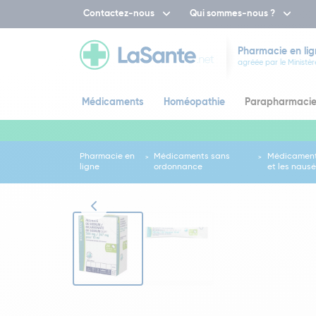
Contactez-nous
Qui sommes-nous ?
Pharmacie en lig
agréée par le Ministèr
Médicaments
Homéopathie
Parapharmaci
Pharmacie en
Médicaments sans
Médicaments
ligne
ordonnance
et les naus