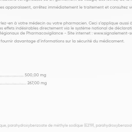
bles apparaissent, arrêtez immédiatement le traitement et consultez 
rlez-en à votre médecin ou votre pharmacien. Ceci s’applique aussi à 
s effets indésirables directement via le système national de déclar
Régionaux de Pharmacovigilance - Site internet : www.signalement-sa
 à fournir davantage d’informations sur la sécurité du médicament.
............................... 500,00 mg
.............................. 267,00 mg
que, parahydroxybenzoate de méthyle sodique (E219), parahydroxybenzoate 