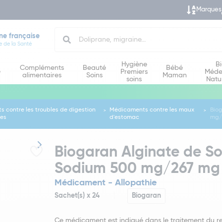
Marques
Search
ne française
e de la Santé
Hygiène
B
Compléments
Beauté
Bébé
e
Premiers
Méde
alimentaires
Soins
Maman
soins
Natu
 contre les troubles de digestion
Médicaments contre les maux
Bio
ées
d'estomac
mg/
Biogaran Alginate de S
Sodium 500 mg/267 mg 
Médicament - Allopathie
Sachet(s) x 24
Biogaran
Ce médicament est indiqué dans le traitement du re