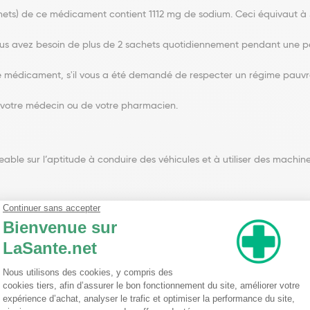
s) de ce médicament contient 1112 mg de sodium. Ceci équivaut à 5
us avez besoin de plus de 2 sachets quotidiennement pendant une pér
ce médicament, s'il vous a été demandé de respecter un régime pauvr
 votre médecin ou de votre pharmacien.
ble sur l’aptitude à conduire des véhicules et à utiliser des machine
z, avez récemment pris ou pourriez prendre tout autre médicament.
de 2 heures entre ALGINATE DE SODIUM/BICARBONATE DE SODIUM BGR et
tement