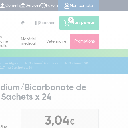
Mon compte
Conseils
Services
Favoris
0
Mon panier
Scanner
io
Matériel
cine
Vétérinaire
Promotions
médical
relle
garan Alginate de Sodium/Bicarbonate de Sodium 500
267 mg Sachets x 24
odium/Bicarbonate de
Sachets x 24
3,04
€
flux