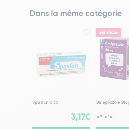
Dans la même catégorie
Générique
Spasfon x 30
Oméprazole Bio
3,17€
x 7
x 14