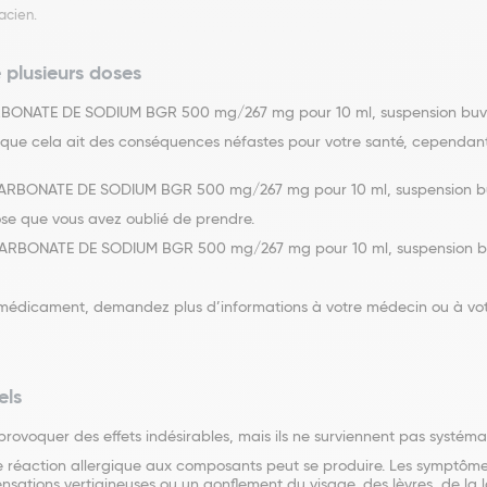
acien.
 plusieurs doses
RBONATE DE SODIUM BGR 500 mg/267 mg pour 10 ml, suspension buvab
e que cela ait des conséquences néfastes pour votre santé, cependant
CARBONATE DE SODIUM BGR 500 mg/267 mg pour 10 ml, suspension bu
e que vous avez oublié de prendre.
CARBONATE DE SODIUM BGR 500 mg/267 mg pour 10 ml, suspension bu
 ce médicament, demandez plus d’informations à votre médecin ou à v
els
voquer des effets indésirables, mais ils ne surviennent pas systém
une réaction allergique aux composants peut se produire. Les symptôm
ensations vertigineuses ou un gonflement du visage, des lèvres, de la