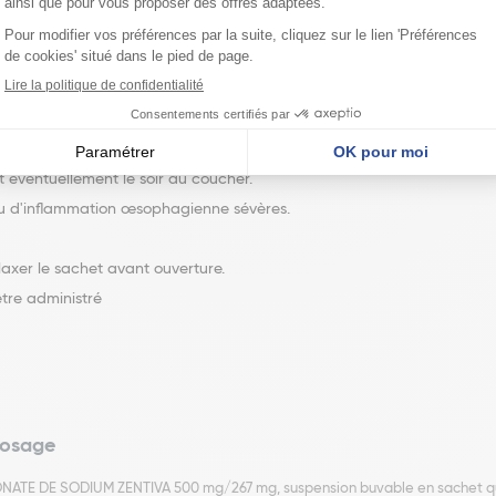
pensez être enceinte ou planifiez une grossesse, demandez conseil à
et l'allaitement.
ation, Fréquence d'administration et Durée du traitem
et éventuellement le soir au coucher.
ou d'inflammation œsophagienne sévères.
laxer le sachet avant ouverture.
tre administré
dosage
BONATE DE SODIUM ZENTIVA 500 mg/267 mg, suspension buvable en sachet que