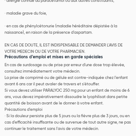
· allergie connue au paracétamol ou aux autres constituants,
· maladie grave du foie,
· en cas de phénylcétonurie (maladie héréditaire dépistée à la
naissance), en raison de la présence d'aspartam.
EN CAS DE DOUTE, IL EST INDISPENSABLE DE DEMANDER L'AVIS DE
VOTRE MEDECIN OU DE VOTRE PHARMACIEN.
Précautions d’emploi et mises en garde spéciales
En cas de surdosage ou de prise par erreur d'une dose trop élevée,
consultez immédiatement votre médecin.
La prise de comprimé ou de gélule est contre-indiquée chez l'enfant
avant 6 ans car il peut avaler de travers et s'étouffer.
Si vous devez utiliser PARALYOC 250 mg pour un enfant de moins de 6
ans, vous devez impérativement dissoudre le lyophilisat dans petite
quantité de boisson avant de le donner à votre enfant.
Précautions d'emploi
· Si la douleur persiste plus de 5 jours ou la fièvre plus de 3 jours, ou en
cas d'efficacité insuffisante ou de survenue de tout autre signe, ne pas
continuer le traitement sans l'avis de votre médecin.