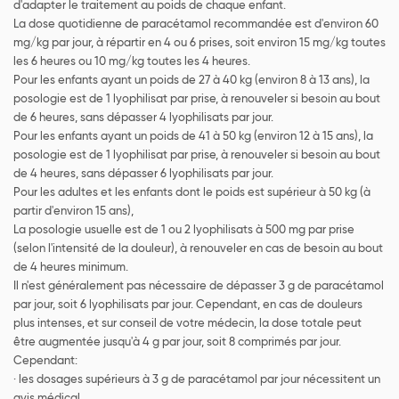
d'adapter le traitement au poids de chaque enfant.
La dose quotidienne de paracétamol recommandée est d'environ 60
mg/kg par jour, à répartir en 4 ou 6 prises, soit environ 15 mg/kg toutes
les 6 heures ou 10 mg/kg toutes les 4 heures.
Pour les enfants ayant un poids de 27 à 40 kg (environ 8 à 13 ans), la
posologie est de 1 lyophilisat par prise, à renouveler si besoin au bout
de 6 heures, sans dépasser 4 lyophilisats par jour.
Pour les enfants ayant un poids de 41 à 50 kg (environ 12 à 15 ans), la
posologie est de 1 lyophilisat par prise, à renouveler si besoin au bout
de 4 heures, sans dépasser 6 lyophilisats par jour.
Pour les adultes et les enfants dont le poids est supérieur à 50 kg (à
partir d'environ 15 ans),
La posologie usuelle est de 1 ou 2 lyophilisats à 500 mg par prise
(selon l'intensité de la douleur), à renouveler en cas de besoin au bout
de 4 heures minimum.
Il n'est généralement pas nécessaire de dépasser 3 g de paracétamol
par jour, soit 6 lyophilisats par jour. Cependant, en cas de douleurs
plus intenses, et sur conseil de votre médecin, la dose totale peut
être augmentée jusqu'à 4 g par jour, soit 8 comprimés par jour.
Cependant:
· les dosages supérieurs à 3 g de paracétamol par jour nécessitent un
avis médical,