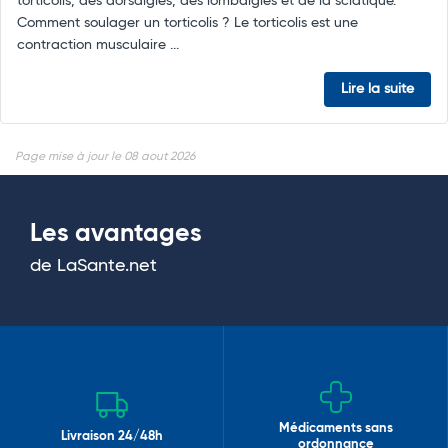
torticolis, des dorsalgies, des lombalgies et de la sciatique.
Comment soulager un torticolis ? Le torticolis est une
contraction musculaire ...
Lire la suite
Page mise à jour le 08 aout 2026
Les avantages
de LaSante.net
Médicaments sans
Livraison 24/48h
ordonnance