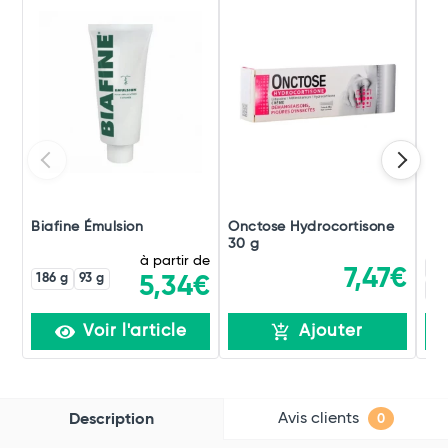
Biafine Émulsion
Onctose Hydrocortisone
Dak
30 g
à partir de
12
7,47€
186 g
93 g
5,34€
25
Voir l'article
Ajouter
Avis clients
Description
0