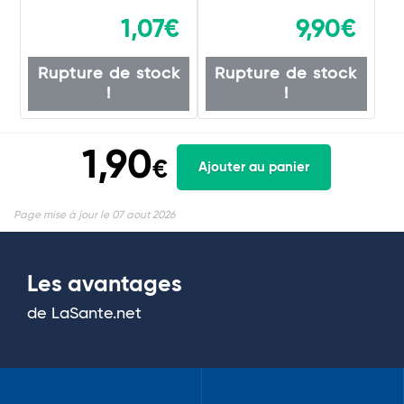
1,07€
9,90€
Rupture de stock
Rupture de stock
!
!
1,90
€
Ajouter au panier
Page mise à jour le 07 aout 2026
Les avantages
de LaSante.net