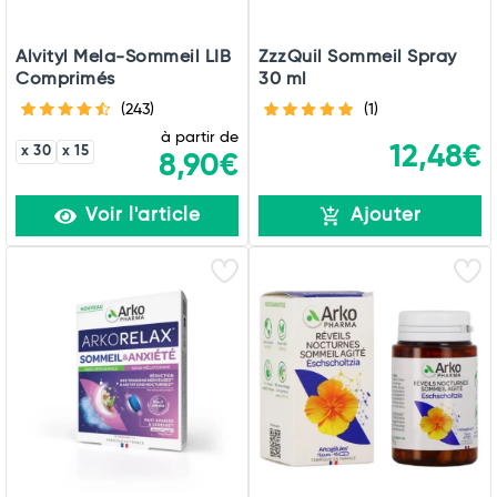
Alvityl Mela-Sommeil LIB
ZzzQuil Sommeil Spray
Comprimés
30 ml
(243)
(1)
à partir de
12,48€
x 30
x 15
8,90€
Voir l'article
Ajouter