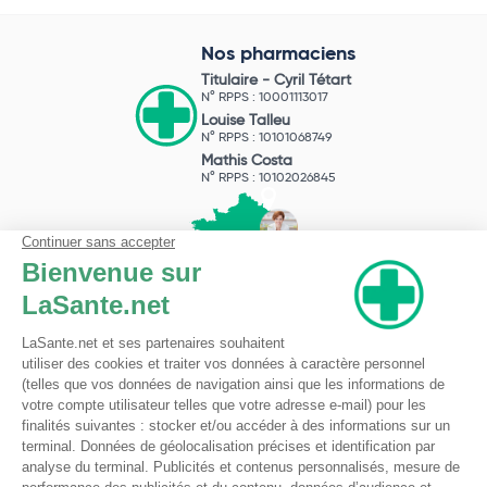
Nos pharmaciens
Titulaire -
Cyril Tétart
N° RPPS : 10001113017
Louise Talleu
N° RPPS : 10101068749
Mathis Costa
N° RPPS : 10102026845
Pharmacie du Bizet
Licence ARS : 590009874
Licence Ordinale : 126921
49 boulevard Bizet
59650 Villeneuve d'Ascq
Contactez-nous !