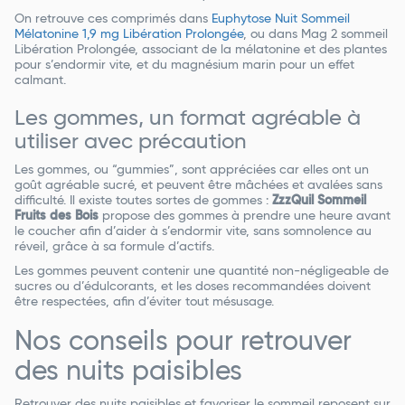
On retrouve ces comprimés dans
Euphytose Nuit Sommeil
Mélatonine 1,9 mg Libération Prolongée
, ou dans Mag 2 sommeil
Libération Prolongée, associant de la mélatonine et des plantes
pour s’endormir vite, et du magnésium marin pour un effet
calmant.
Les gommes, un format agréable à
utiliser avec précaution
Les gommes, ou “gummies”, sont appréciées car elles ont un
goût agréable sucré, et peuvent être mâchées et avalées sans
difficulté. Il existe toutes sortes de gommes :
ZzzQuil Sommeil
Fruits des Bois
propose des gommes à prendre une heure avant
le coucher afin d’aider à s’endormir vite, sans somnolence au
réveil, grâce à sa formule d’actifs.
Les gommes peuvent contenir une quantité non-négligeable de
sucres ou d’édulcorants, et les doses recommandées doivent
être respectées, afin d’éviter tout mésusage.
Nos conseils pour retrouver
des nuits paisibles
Retrouver des nuits paisibles et favoriser le sommeil reposent sur