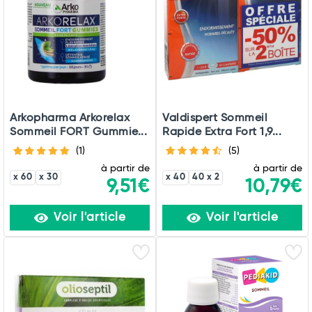
Arkopharma Arkorelax
Valdispert Sommeil
Sommeil FORT Gummie...
Rapide Extra Fort 1,9...
(1)
(5)
à partir de
à partir de
x 60
x 30
x 40
40 x 2
9,51€
10,79€
Voir l'article
Voir l'article