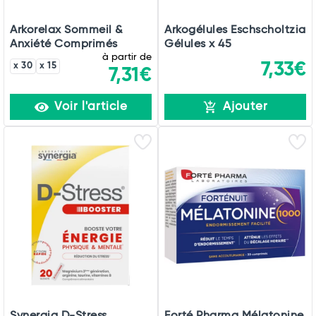
Arkorelax Sommeil &
Arkogélules Eschscholtzia
Anxiété Comprimés
Gélules x 45
à partir de
7,33€
x 30
x 15
7,31€
Voir l'article
Ajouter
Synergia D-Stress
Forté Pharma Mélatonine