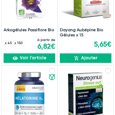
Arkogélules Passiflore Bio
Dayang Aubépine Bio
Gélules x 15
à partir de
5,65€
x 45
x 150
6,82€
Voir l'article
Ajouter