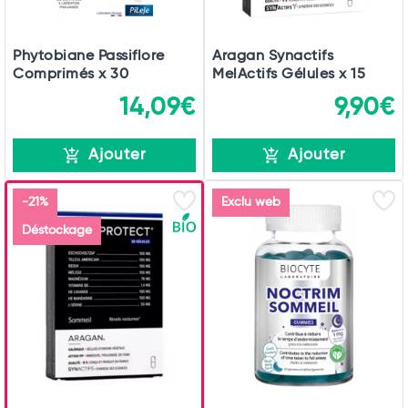
Phytobiane Passiflore
Aragan Synactifs
Comprimés x 30
MelActifs Gélules x 15
14,09€
9,90€
Ajouter
Ajouter
-21%
Exclu web
Déstockage