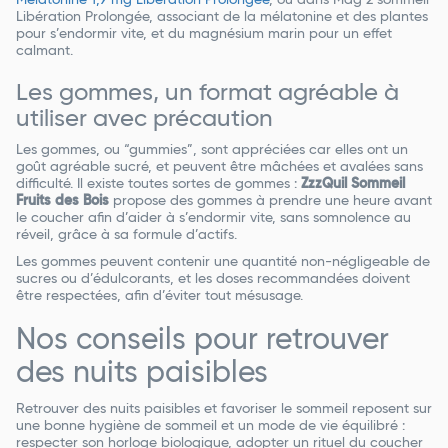
Mélatonine 1,9 mg Libération Prolongée
, ou dans Mag 2 sommeil
Libération Prolongée, associant de la mélatonine et des plantes
pour s’endormir vite, et du magnésium marin pour un effet
calmant.
Les gommes, un format agréable à
utiliser avec précaution
Les gommes, ou “gummies”, sont appréciées car elles ont un
goût agréable sucré, et peuvent être mâchées et avalées sans
difficulté. Il existe toutes sortes de gommes :
ZzzQuil Sommeil
Fruits des Bois
propose des gommes à prendre une heure avant
le coucher afin d’aider à s’endormir vite, sans somnolence au
réveil, grâce à sa formule d’actifs.
Les gommes peuvent contenir une quantité non-négligeable de
sucres ou d’édulcorants, et les doses recommandées doivent
être respectées, afin d’éviter tout mésusage.
Nos conseils pour retrouver
des nuits paisibles
Retrouver des nuits paisibles et favoriser le sommeil reposent sur
une bonne hygiène de sommeil et un mode de vie équilibré :
respecter son horloge biologique, adopter un rituel du coucher