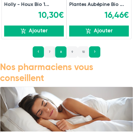
Holly - Houx Bio 1...
Plantes Aubépine Bio ...
10,30€
16,46€
Ajouter
Ajouter
7
8
9
10
Nos pharmaciens vous
conseillent