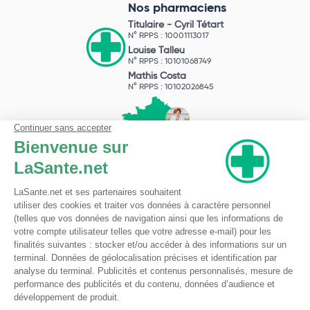
Nos pharmaciens
Titulaire -
Cyril Tétart
N° RPPS : 10001113017
Louise Talleu
N° RPPS : 10101068749
Mathis Costa
N° RPPS : 10102026845
Pharmacie du Bizet
Licence ARS : 590009874
Licence Ordinale : 126921
49 boulevard Bizet
59650 Villeneuve d'Ascq
Contactez-nous !