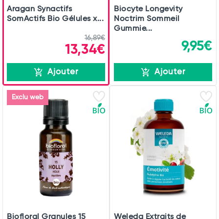
Aragan Synactifs
Biocyte Longevity
SomActifs Bio Gélules x...
Noctrim Sommeil
Gummie...
16,89€
9,95€
13,34€
Ajouter
Ajouter
Exclu web
Biofloral Granules 15
Weleda Extraits de