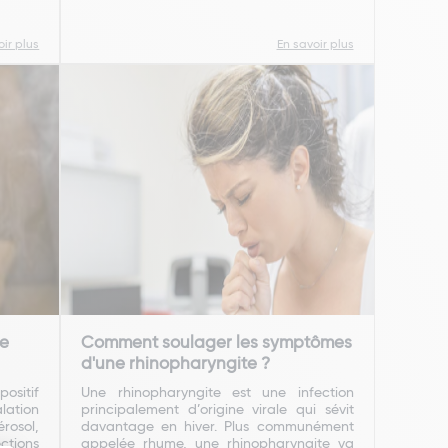
oir plus
En savoir plus
re
Comment soulager les symptômes
d'une rhinopharyngite ?
positif
Une rhinopharyngite est une infection
alation
principalement d’origine virale qui sévit
rosol,
davantage en hiver. Plus communément
ctions
appelée rhume, une rhinopharyngite va