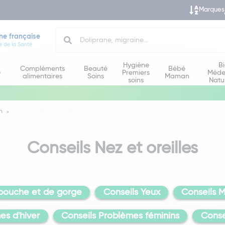
Marques
Search
ne française
e de la Santé
Hygiène
B
Compléments
Beauté
Bébé
e
Premiers
Méde
alimentaires
Soins
Maman
soins
Natu
n
Conseils Nez et oreilles
Conseils Nez et oreilles
bouche et de gorge
Conseils Yeux
Conseils 
es d'hiver
Conseils Problèmes féminins
Conse