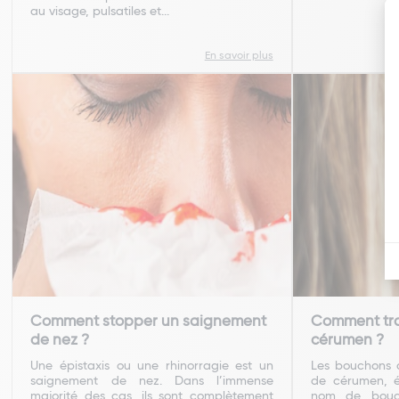
au visage, pulsatiles et...
En savoir plus
Comment stopper un saignement
Comment tra
de nez ?
cérumen ?
Une épistaxis ou une rhinorragie est un
Les bouchons 
saignement de nez. Dans l’immense
de cérumen, é
majorité des cas, ils sont complètement
nom de bouch