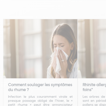
Comment soulager les symptômes
Rhinite alle
du rhume ?
foins"
Infection le plus couramment virale et
Les arbres de
presque passage obligé de l’hiver, le «
sont en périod
petit rhume » peut être annonciateur
pollens se dis