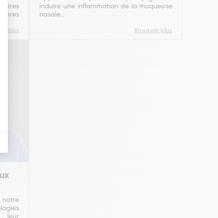
atoires
induire une inflammation de la muqueuse
mbres
nasale...
oir plus
En savoir plus
aux
s notre
logies
 leur