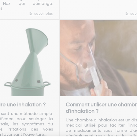
. Nez qui démange,
...
En savoir plus
En sav
e une inhalation ?
Comment utiliser une chamb
d'inhalation ?
s sont une méthode simple,
efficace pour soulager la
Une chambre d'inhalation est un dis
asale, les symptômes du
médical utilisé pour faciliter l'inh
 irritations des voies
de médicaments sous forme d'aé
 favorisant l’ouverture...
généralement pour traiter les affe