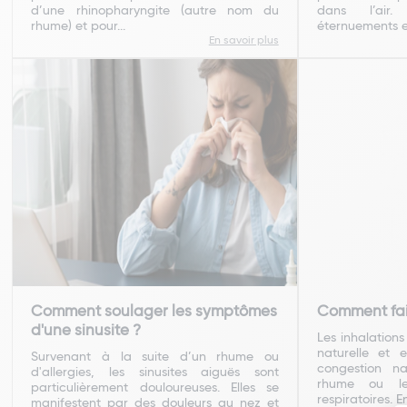
d’une rhinopharyngite (autre nom du
dans l’air
rhume) et pour...
éternuements et
En savoir plus
Comment soulager les symptômes
Comment fair
d'une sinusite ?
Les inhalation
naturelle et 
Survenant à la suite d’un rhume ou
congestion n
d'allergies, les sinusites aiguës sont
rhume ou les
particulièrement douloureuses. Elles se
respiratoires. En
manifestent par des douleurs au nez et