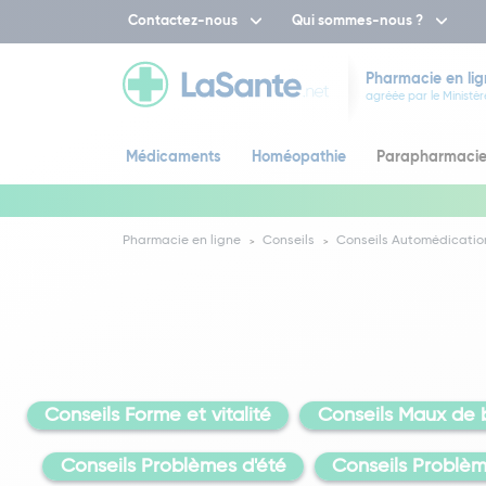
Contactez-nous
Qui sommes-nous ?
Pharmacie en lig
agréée par le Ministèr
Médicaments
Homéopathie
Parapharmaci
Pharmacie en ligne
Conseils
Conseils Automédicatio
Conseils Forme et vitalité
Conseils Maux de 
Conseils Problèmes d'été
Conseils Problèm