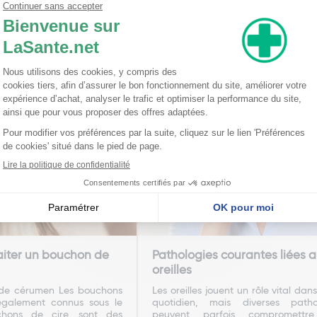
respiratoires les affections respir
comme l'asthme. Les cha
d'inhalation sont...
En savoir plus
En sav
iter un bouchon de
Pathologies courantes liées 
oreilles
de cérumen Les bouchons
Les oreilles jouent un rôle vital dan
galement connus sous le
quotidien, mais diverses patho
ons de cire, sont des
peuvent parfois compromettre