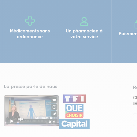
Médicaments sans
Un pharmacien à
Paiemen
ordonnance
votre service
La presse parle de nous
R
Ch
sé
In
Ne