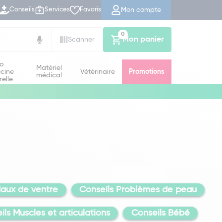
Mon compte
Conseils
Services
Favoris
0
Mon panier
Scanner
io
Matériel
cine
Vétérinaire
Promotions
médical
relle
Maux de ventre
Conseils Problèmes de peau
ils Muscles et articulations
Conseils Bébé