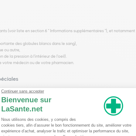
tuants (voir liste en section 6 " Informations supplémentaires "), et notamme
ortante des globules blancs dans le sang),
ue ou autre,
e la pression à l'intérieur de l'oeil).
 de votre médecin ou de votre pharmacien.
péciales
: infections respiratoires, bronchites, grippe, allergie, asthme, coqueluche (m
.
ance d'une fièvre, accompagnée ou non de signes d'infection (angine...), de
s ce cas, la toux est un moyen de défense naturelle nécessaire à l'évacuat
de crachats, de fièvre, demandez l'avis du médecin.
s ou des poumons s'accompagnant de toux avec crachats, un avis médical e
olytique (médicaments fluidifiant des sécrétions bronchiques).