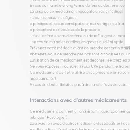
En cas de maladie à long terme du foie ou des reins, consu
La prise de ce médicament nécessite un avis médical:
· chez les personnes âgées:
o prédisposées aux constipations, aux vertiges ou à la s
o présentant des troubles de la prostate,
· chez l'enfant en cas d'asthme ou de reflux gastro-oesop
· en cas de maladies cardiaques graves ou d'épilepsie.
Prévenez votre médecin avant de prendre cet antihistami
Abstenez-vous de prendre des boissons alcoolisées ou un
L'utilisation de ce médicament est déconseillée chez les p
Ne vous exposez ni au soleil, ni aux UVA pendant le traite
Ce médicament doit être utilisé avec prudence en raison du
médicaments").
En cas de doute n'hésitez pas à demander l'avis de votre
Interactions avec d’autres médicaments
Ce médicament contient un antihistaminique, l'oxomémazi
rubrique " Posologie ").
L'association avec d'autres médicaments sédatifs est déco
Veuillez indiquer à votre médecin ou à votre pharmacien