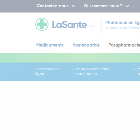
Contactez-nous
Qui sommes-nous ?
Pharmacie en lig
agréée par le Ministèr
Médicaments
Homéopathie
Parapharmaci
Pharmacie en
Médicaments sans
M
ligne
ordonnance
t