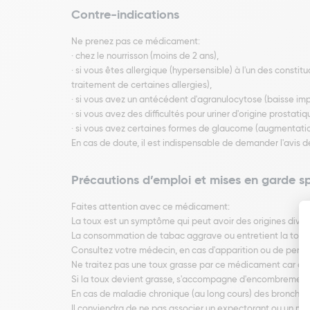
Contre-indications
Ne prenez pas ce médicament:
· chez le nourrisson (moins de 2 ans),
· si vous êtes allergique (hypersensible) à l'un des consti
traitement de certaines allergies),
· si vous avez un antécédent d'agranulocytose (baisse imp
· si vous avez des difficultés pour uriner d'origine prostatiq
· si vous avez certaines formes de glaucome (augmentation d
En cas de doute, il est indispensable de demander l'avis
Précautions d’emploi et mises en garde s
Faites attention avec ce médicament:
La toux est un symptôme qui peut avoir des origines diverses
La consommation de tabac aggrave ou entretient la toux
Consultez votre médecin, en cas d'apparition ou de persist
Ne traitez pas une toux grasse par ce médicament car dan
Si la toux devient grasse, s'accompagne d'encombrement, 
En cas de maladie chronique (au long cours) des bronche
Il conviendra de ne pas associer un expectorant ou un muc