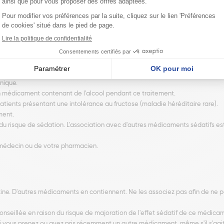
ltez votre médecin afin qu'il puisse adapter la dose.
omnolence,
hagien (brûlures et remontées acides),
nique.
 médicament contenant de l'alcool pendant ce traitement.
atients présentant une intolérance au fructose (maladie héréditaire rare).
ment.
 risque de sédation. L'association avec d'autres médicaments sédatifs est dé
 médecin ou de votre pharmacien.
ne. D'autres médicaments en contiennent. Ne les associez pas afin de ne
nseillée en raison du risque de majoration de l'effet sédatif de ce médica
 si vous prenez ou avez pris récemment un autre médicament, même s'il s'a