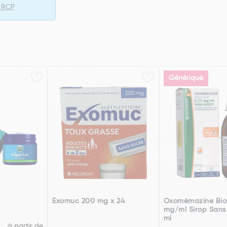
e RCP
Générique
Exomuc 200 mg x 24
Oxomémazine Bio
mg/ml Sirop Sans
ml
à partir de