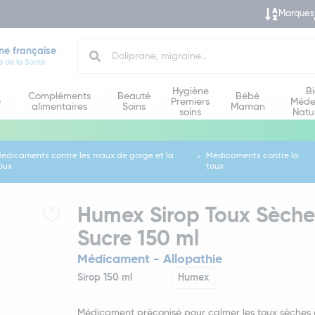
Marques
Search
ne française
e de la Santé
Hygiène
B
Compléments
Beauté
Bébé
e
Premiers
Méde
alimentaires
Soins
Maman
soins
Natu
édicaments contre les maux de gorge et la
Médicaments contre la
oux
toux
Humex Sirop Toux Sèch
Sucre 150 ml
Médicament - Allopathie
Sirop 150 ml
Humex
Médicament préconisé pour calmer les toux sèches e