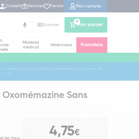
Mon compte
Conseils
Services
Favoris
0
Mon panier
Scanner
io
Matériel
cine
Vétérinaire
Promotions
médical
relle
Humex Sirop Toux Sèche Oxomémazine Sans Sucre 150
ml
e Oxomémazine Sans
4,75
€
t les toux