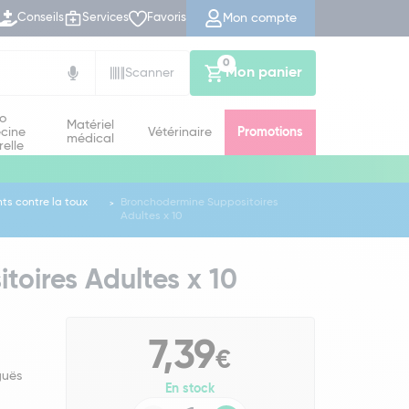
Mon compte
Conseils
Services
Favoris
0
Mon panier
Scanner
io
Matériel
cine
Vétérinaire
Promotions
médical
relle
s contre la toux
Bronchodermine Suppositoires
Adultes x 10
oires Adultes x 10
7,39
€
guës
En stock