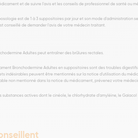
 médicament et de suivre l'avis et les conseils de professionnel de santé ou m
sologie est de 1 à 3 suppositoires par jour et son mode d'administration se 
 est conseillé de demander l'avis de votre médecin traitant.
hodermine Adultes peut entraîner des brûlures rectales.
icament Bronchodermine Adultes en suppositoires sont des troubles digestif
fets indésirables peuvent être mentionnés sur la notice d'utilisation du mé
rable non mentionné dans la notice du médicament, prévenez votre médecin 
bstances actives dont le cinéole, le chlorhydrate d’amyléine, le Gaïacol li
nseillent