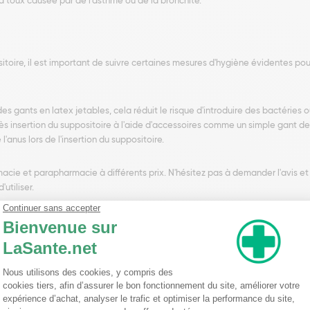
a toux causée par de l'asthme ou de la bronchite.
toire, il est important de suivre certaines mesures d'hygiène évidentes pou
 gants en latex jetables, cela réduit le risque d'introduire des bactéries o
ès insertion du suppositoire à l'aide d'accessoires comme un simple gant d
 l'anus lors de l'insertion du suppositoire.
ie et parapharmacie à différents prix. N'hésitez pas à demander l'avis et 
utiliser.
 Adulte
st un médicament indiqué dans le traitement d’appoint des affections bron
taines informations et précautions d'emploi sont à connaître. En effet, si v
hésiques locaux ou en cas de lésions récentes de l’anus et du rectum, il 