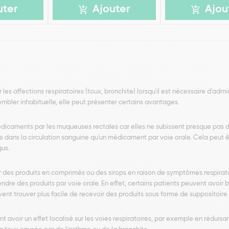
uter
Ajouter
Ajou
 les affections respiratoires (toux, bronchite) lorsqu'il est nécessaire d'admin
sembler inhabituelle, elle peut présenter certains avantages.
édicaments par les muqueuses rectales car elles ne subissent presque pas 
e dans la circulation sanguine qu'un médicament par voie orale. Cela peut 
gus.
r des produits en comprimés ou des sirops en raison de symptômes respirato
rendre des produits par voie orale. En effet, certains patients peuvent avoi
vent trouver plus facile de recevoir des produits sous forme de suppositoire 
t avoir un effet localisé sur les voies respiratoires, par exemple en réduisan