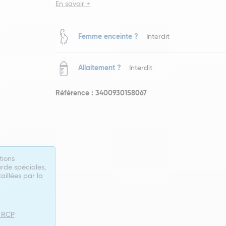
En savoir +
Femme enceinte ?
Interdit
Allaitement ?
Interdit
Référence : 3400930158067
tions
rde spéciales,
taillées par la
e RCP