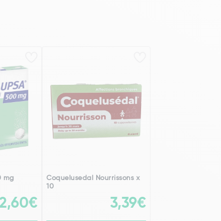
0 mg
Coquelusedal Nourrissons x
10
2,60€
3,39€