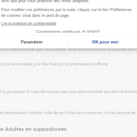
hronique des bronches et des poumons, l'avis de votre médecin est primordi
tez qu'il contient des dérivés terpéniques comme le cinéole et l'huile essent
es doses recommandées. Cela s'applique quelle que soit la voie d'administr
us les médicaments que vous prenez, avez récemment pris ou pourriez pren
ix raisonnable, prix libre fixé par le pharmacien d'officine.
t la grossesse. Si vous découvrez que vous êtes enceinte pendant le traiteme
és terpéniques (cinéole, huile de pin) chez les nourrissons, évitez la prise 
e Adultes en suppositoires