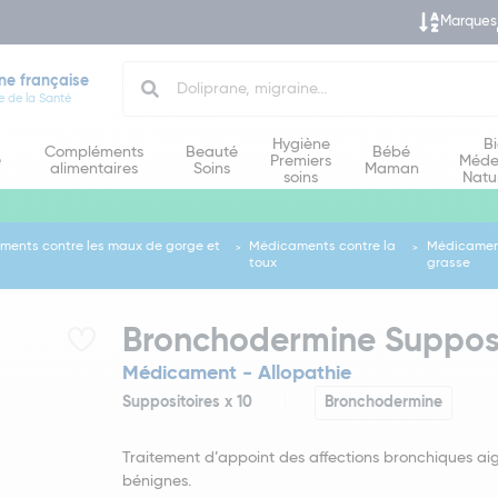
Marques
Search
ne française
e de la Santé
Hygiène
B
Compléments
Beauté
Bébé
e
Premiers
Méde
alimentaires
Soins
Maman
soins
Natu
ments contre les maux de gorge et
Médicaments contre la
Médicament
toux
grasse
Bronchodermine Supposit
Médicament - Allopathie
Suppositoires x 10
Bronchodermine
Traitement d’appoint des affections bronchiques ai
bénignes.