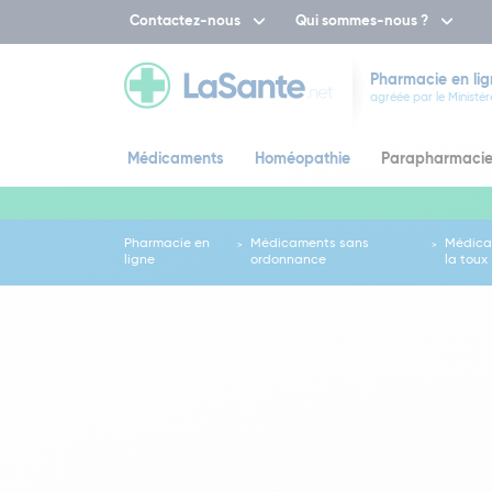
Contactez-nous
Qui sommes-nous ?
Pharmacie en lig
agréée par le Ministèr
Médicaments
Homéopathie
Parapharmaci
Pharmacie en
Médicaments sans
Médica
ligne
ordonnance
la toux