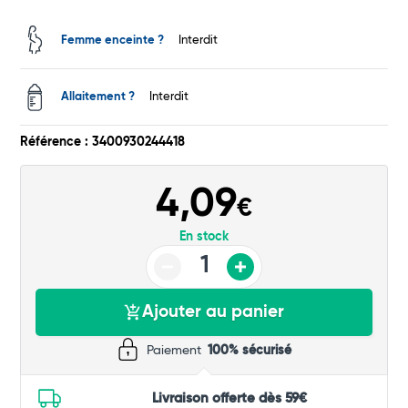
Femme enceinte ?
Interdit
Allaitement ?
Interdit
Référence : 3400930244418
Total
4,09
Commander
€
En stock
Ajouter au panier
Paiement
100% sécurisé
Livraison offerte dès 59€