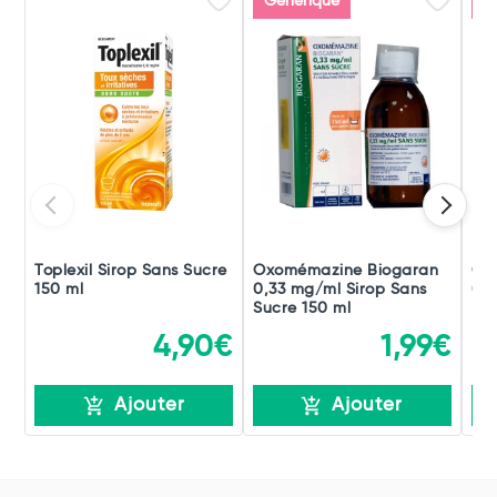
Générique
G
Toplexil Sirop Sans Sucre
Oxomémazine Biogaran
Ox
150 ml
0,33 mg/ml Sirop Sans
0,3
Sucre 150 ml
4,90€
1,99€
Ajouter
Ajouter