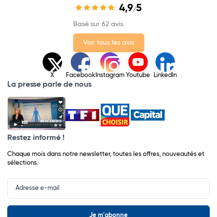
4,9
5
/
Basé sur 62 avis.
Voir tous les avis
X
Facebook
Instagram
Youtube
LinkedIn
La presse parle de nous
Restez informé !
Chaque mois dans notre newsletter, toutes les offres, nouveautés et
sélections.
Input
Newsletter