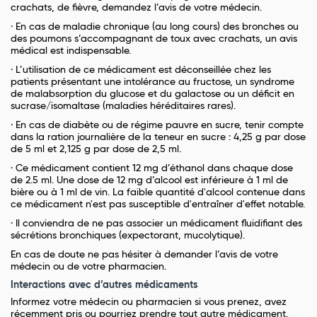
crachats, de fièvre, demandez l’avis de votre médecin.
· En cas de maladie chronique (au long cours) des bronches ou
des poumons s’accompagnant de toux avec crachats, un avis
médical est indispensable.
· L’utilisation de ce médicament est déconseillée chez les
patients présentant une intolérance au fructose, un syndrome
de malabsorption du glucose et du galactose ou un déficit en
sucrase/isomaltase (maladies héréditaires rares).
· En cas de diabète ou de régime pauvre en sucre, tenir compte
dans la ration journalière de la teneur en sucre : 4,25 g par dose
de 5 ml et 2,125 g par dose de 2,5 ml.
· Ce médicament contient 12 mg d’éthanol dans chaque dose
de 2.5 ml. Une dose de 12 mg d’alcool est inférieure à 1 ml de
bière ou à 1 ml de vin. La faible quantité d'alcool contenue dans
ce médicament n'est pas susceptible d'entraîner d'effet notable.
· Il conviendra de ne pas associer un médicament fluidifiant des
sécrétions bronchiques (expectorant, mucolytique).
En cas de doute ne pas hésiter à demander l’avis de votre
médecin ou de votre pharmacien.
Interactions avec d’autres médicaments
Informez votre médecin ou pharmacien si vous prenez, avez
récemment pris ou pourriez prendre tout autre médicament.