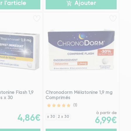
r l'article
Ajouter
tonine Flash 1,9
Chronodorm Mélatonine 1,9 mg
s x 30
Comprimés
(1)
à partir de
4,86€
x 30
2 x 30
6,99€