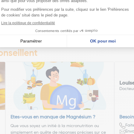
le
Voir l'article
édente
Pa
1
2
3
4
5
6
7
nseillent
Louis
Docteu
Etes-vous en manque de Magnésium ?
Besoin
Fait
Que vous soyez un initié à la micronutrition ou
Envo
simplement en quête de réponses précises sur ce