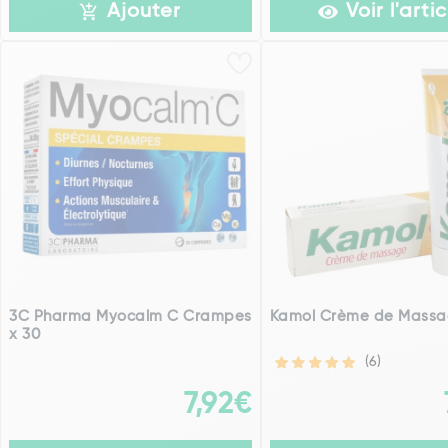
Ajouter
Voir l'artic
3C Pharma Myocalm C Crampes
Kamol Crème de Massa
x 30
(6)
7,92€