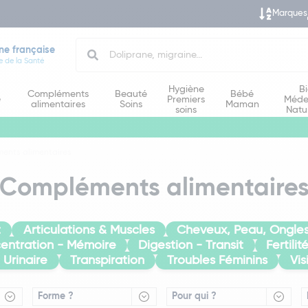
Marques
Search
ne française
e de la Santé
Hygiène
B
Compléments
Beauté
Bébé
e
Premiers
Méde
alimentaires
Soins
Maman
soins
Natu
ents alimentaires
Compléments alimentaire
t
Articulations & Muscles
Cheveux, Peau, Ongle
entration - Mémoire
Digestion - Transit
Fertili
 Urinaire
Transpiration
Troubles Féminins
Vis
Forme ?
Pour qui ?