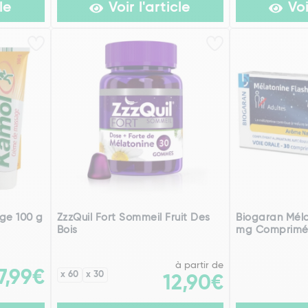
le
Voir l'article
Voi
ge 100 g
ZzzQuil Fort Sommeil Fruit Des
Biogaran Méla
Bois
mg Comprimé
à partir de
7,99€
x 60
x 30
12,90€