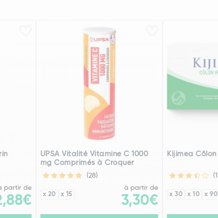
in
UPSA Vitalité Vitamine C 1000
Kijimea Côlon 
mg Comprimés à Croquer
(28)
(
à partir de
à partir de
x 20
x 15
x 30
x 10
x 90
2,88€
3,30€