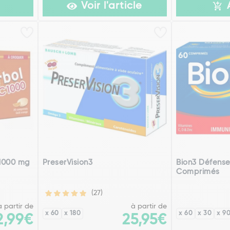
Voir l'article
 1000 mg
PreserVision3
Bion3 Défense
Comprimés
(27)
à partir de
à partir de
x 60
x 180
x 60
x 30
x 9
2,99€
25,95€