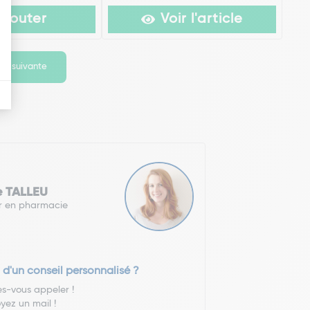
Ajouter
Voir l'article
ge suivante
e TALLEU
r en pharmacie
 d'un conseil personnalisé ?
es-vous appeler !
yez un mail !