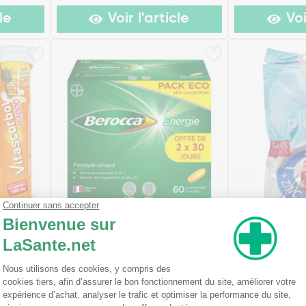
le
Voir l'article
Voi
 1000 mg
Berocca Energie Vitamine B et
Vicks Bonbons 
s x 15
C, magnésium et Zinc
(2)
à partir de
à partir de
x 60
x 30
2,50€
13,09€