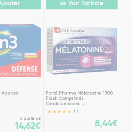
Ajouter
Voir l'article
 Adultes
Forté Pharma Mélatonine 1900
Flash Comprimés
Orodispersibles...
(1)
à partir de
8,44€
0
14,62€