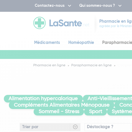
Contactez-nous
Qui sommes-nous ?
Pharmacie en lig
agréée par le Ministèr
Médicaments
Homéopathie
Parapharmaci
Pharmacie en ligne
Parapharmacie en ligne
Complém
Alimentation hypercalorique
Anti-Vieillissemen
Compléments Alimentaires Ménopause
Conc
Sommeil - Stress
Sport
Système
Déstockage ?