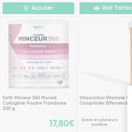
Ajouter
Voir l'artic
Eafit Minceur 360 Morosil
Vitascorbol Vitamine C
Collagène Poudre Framboise
Comprimés Effervescent
200 g
Existe en plusieurs
17,80€
modèles