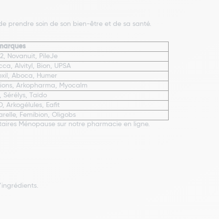
de prendre soin de son bien-être et de sa santé.
marques
, Novanuit, PileJe
ca, Alvityl, Bion, UPSA
oxil, Aboca, Humer
ions, Arkopharma, Myocalm
s, Sérélys, Taïdo
 Arkogélules, Eafit
relle, Femibion, Oligobs
aires Ménopause sur notre pharmacie en ligne.
ingrédients.