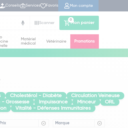
Mon compte
Conseils
Services
Favoris
0
Mon panier
Scanner
io
Matériel
cine
Vétérinaire
Promotions
médical
relle
s
s
Cholestérol - Diabète
Circulation Veineuse
té - Grossesse
Impuissance
Minceur
ORL
ion
Vitalité - Défenses Immunitaires
Prix
Marque