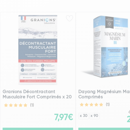
Granions Décontractant
Dayang Magnésium Mar
Musculaire Fort Comprimés x 20
Comprimés
(1)
(1)
7,97€
x 30
x 90