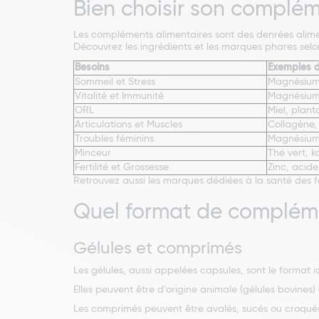
Bien choisir son complém
Les compléments alimentaires sont des denrées alimen
Découvrez les ingrédients et les marques phares selon
Besoins
Exemples d
Sommeil et Stress
Magnésium 
Vitalité et Immunité
Magnésium,
ORL
Miel, plant
Articulations et Muscles
Collagène, 
Troubles féminins
Magnésium,
Minceur
Thé vert, k
Fertilité et Grossesse
Zinc, acide
Retrouvez aussi les marques dédiées à la santé des
Quel format de complémen
Gélules et comprimés
Les gélules, aussi appelées capsules, sont le format 
Elles peuvent être d’origine animale (gélules bovines) 
Les comprimés peuvent être avalés, sucés ou croqués