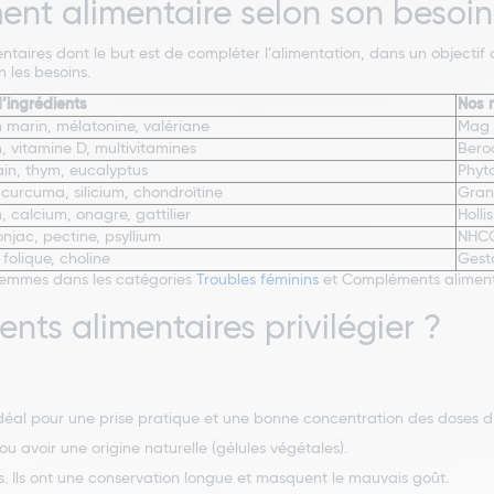
ent alimentaire selon son besoin
taires dont le but est de compléter l’alimentation, dans un objectif 
 les besoins.
’ingrédients
Nos 
marin, mélatonine, valériane
Mag 2
 vitamine D, multivitamines
Beroc
ain, thym, eucalyptus
Phyt
curcuma, silicium, chondroïtine
Gran
 calcium, onagre, gattilier
Holli
onjac, pectine, psyllium
NHCO,
 folique, choline
Gesta
 femmes dans les catégories
Troubles féminins
et Compléments aliment
ts alimentaires privilégier ?
idéal pour une prise pratique et une bonne concentration des doses d’
ou avoir une origine naturelle (gélules végétales).
. Ils ont une conservation longue et masquent le mauvais goût.