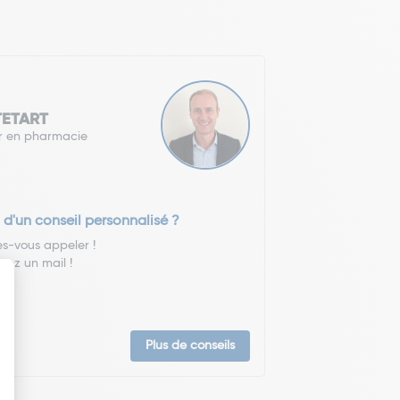
 TETART
r en pharmacie
 d'un conseil personnalisé ?
es-vous appeler !
yez un mail !
Plus de conseils