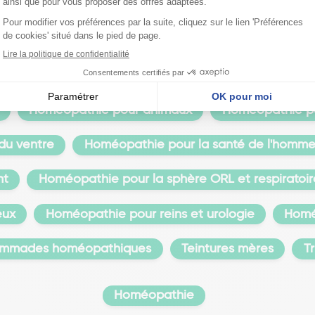
Catégories similaires
opathiques
Doses homéopathiques
Gouttes
raumatismes
Homéopathie dermatologique
Ho
Homéopathie pour animaux
Homéopathie pou
 du ventre
Homéopathie pour la santé de l'homm
nt
Homéopathie pour la sphère ORL et respiratoir
eux
Homéopathie pour reins et urologie
Homé
mmades homéopathiques
Teintures mères
T
Homéopathie