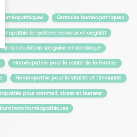
 homéopathiques
Granules homéopathiques
méopathie le système nerveux et cognitif
r la circulation sanguine et cardiaque
e
Homéopathie pour la santé de la femme
e
Homéopathie pour la vitalité et l'immunité
opathie pour sommeil, stress et humeur
riturations homéopathiques