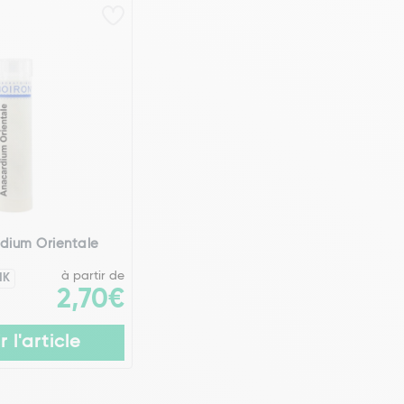
dium Orientale
à partir de
MK
2,70€
r l'article