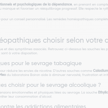
tionnels et psychologiques de la dépendance
, en prenant en compte
au manque et favoriser un rééquilibrage progressif. Elle respecte le ry
é
pour un conseil personnalisé. Les remèdes homéopathiques complètent
pathiques choisir selon votre a
e et des symptômes associés. Retrouvez ci-dessous les souches les plu
sont à votre disposition.
es pour le sevrage tabagique
pour réduire les envies de nicotine. D’autres souches comme
Caladium
Meo
du laboratoire Boiron aide à diminuer nervosité, frustration et irri
 choisir pour le sevrage alcoolique ?
tensions émotionnelles et physiques liées au sevrage. La souche
Ethyli
êter leur consommation d’alcool.
ntre les addictions alimentaires