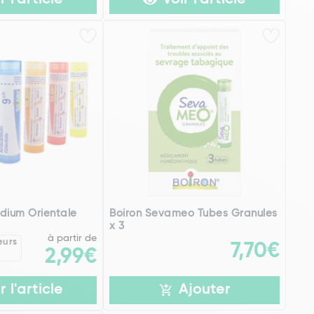
r l'article
Voir l'article
dium Orientale
Boiron Sevameo Tubes Granules
x 3
à partir de
eurs
7,70€
2,99€
r l'article
Ajouter