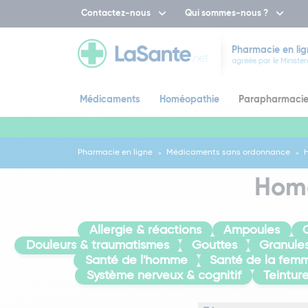
Contactez-nous
Qui sommes-nous ?
Pharmacie en lig
agréée par le Ministèr
Médicaments
Homéopathie
Parapharmaci
Pharmacie en ligne
Médicaments sans ordonnance
Homé
Allergie & réactions
Ampoules
Douleurs & traumatismes
Gouttes
Granule
Santé de l'homme
Santé de la fem
Système nerveux & cognitif
Teintur