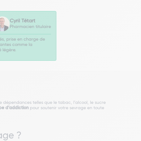
Cyril Tétart
Pharmacien titulaire
és, prise en charge de
axantes comme la
 légère.
dépendances telles que le tabac, l’alcool, le sucre
e d’addiction
pour soutenir votre sevrage en toute
rage ?