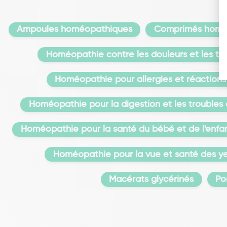
Ampoules homéopathiques
Comprimés homé
Homéopathie contre les douleurs et les t
Homéopathie pour allergies et réactions
Homéopathie pour la digestion et les troubles
Homéopathie pour la santé du bébé et de l'enfa
Homéopathie pour la vue et santé des y
Macérats glycérinés
Po