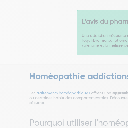
L'avis du phar
Une addiction nécessite 
l'équilibre mental et ém
valériane et la mélisse p
Homéopathie addictions
Les
traitements homéopathiques
offrent une
approch
ou certaines habitudes comportementales. Découvrez
sécurité.
Pourquoi utiliser l'homéo