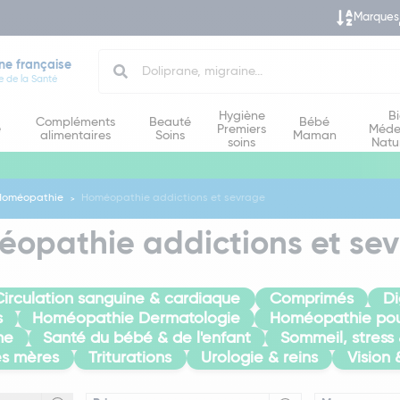
Marques
Search
ne française
e de la Santé
Hygiène
B
Compléments
Beauté
Bébé
e
Premiers
Méde
alimentaires
Soins
Maman
soins
Natu
Homéopathie
Homéopathie addictions et sevrage
opathie addictions et se
Circulation sanguine & cardiaque
Comprimés
Di
s
Homéopathie Dermatologie
Homéopathie pou
me
Santé du bébé & de l'enfant
Sommeil, stress
es mères
Triturations
Urologie & reins
Vision 