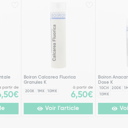
ntale
Boiron Calcarea Fluorica
Boiron Anacar
Granules K
Dose K
à partir de
à partir de
10CH
200K
1
200K
1MK
10MK
6,50€
6,50€
10MK
le
Voir l'article
Voi