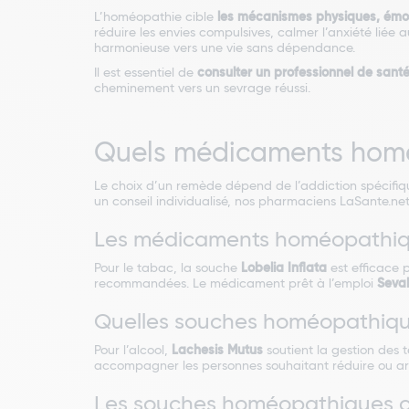
L’homéopathie cible
les mécanismes physiques, émo
réduire les envies compulsives, calmer l’anxiété liée 
harmonieuse vers une vie sans dépendance.
Il est essentiel de
consulter un professionnel de sant
cheminement vers un sevrage réussi.
Quels médicaments homéo
Le choix d’un remède dépend de l’addiction spécifiqu
un conseil individualisé, nos pharmaciens LaSante.net 
Les médicaments homéopathiqu
Pour le tabac, la souche
Lobelia Inflata
est efficace 
recommandées. Le médicament prêt à l’emploi
Seva
Quelles souches homéopathiques
Pour l’alcool,
Lachesis Mutus
soutient la gestion des 
accompagner les personnes souhaitant réduire ou arr
Les souches homéopathiques co