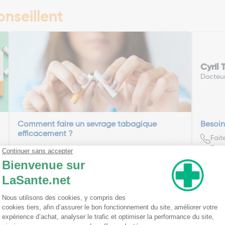
nseillent
Cyril
Docteu
Comment faire un sevrage tabagique
Besoin
efficacement ?
Fait
Envo
J'arrête de fumer ! On se dit souvent ces quelques
mots après le nouvel an, après le sport, après une
émission de santé ou après avoir ...
Lire la suite