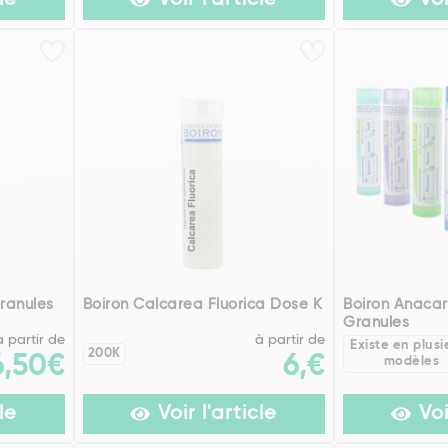
le
Voir l'article
Voi
ranules
Boiron Calcarea Fluorica Dose K
Boiron Anacar
Granules
à partir de
à partir de
Existe en plusi
200K
6,50€
6,€
modèles
le
Voir l'article
Voi