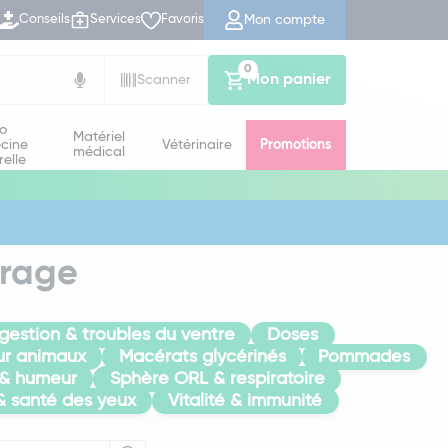
Mon compte
Conseils
Services
Favoris
0
Mon panier
Scanner
io
Matériel
cine
Vétérinaire
Promotions
médical
relle
vrage
gestion & troubles du ventre
Doses
r animaux
Macérats glycérinés
Pommades
 & humeur
Sphère ORL & respiratoire
& santé des yeux
Vitalité & immunité