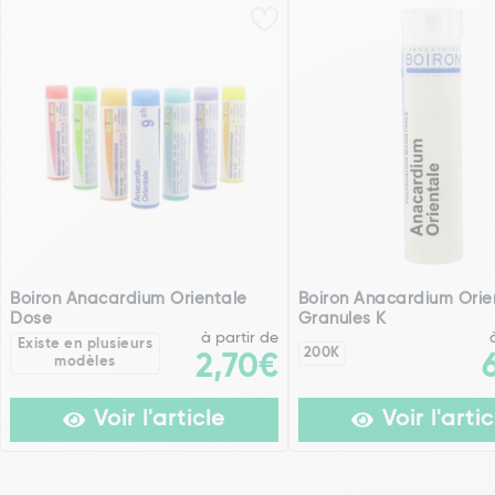
Boiron Anacardium Orientale
Boiron Anacardium Orie
Dose
Granules K
à partir de
Existe en plusieurs
200K
2,70€
modèles
Voir l'article
Voir l'artic