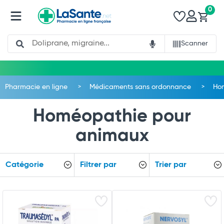
0
Search
Scanner
Pharmacie en ligne
Médicaments sans ordonnance
Ho
Homéopathie pour
animaux
Catégorie
Filtrer par
Trier par