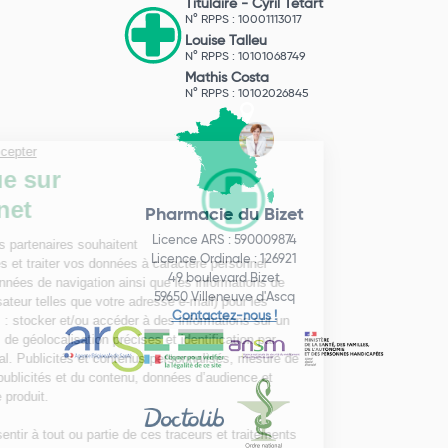
Titulaire -
Cyril Tétart
N° RPPS : 10001113017
Louise Talleu
N° RPPS : 10101068749
Mathis Costa
N° RPPS : 10102026845
Pharmacie du Bizet
Licence ARS : 590009874
Licence Ordinale : 126921
49 boulevard Bizet
59650 Villeneuve d'Ascq
Contactez-nous !