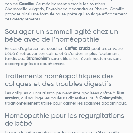
cas de
Camilia
. Ce médicament associe les souches
Chamomilla vulgaris, Phytolacca decandra et Rheum. Camilia
propose ainsi une formule toute prête qui soulage efficacement
ces désagréments.
Soulager un sommeil agité chez un
bébé avec de l’homéopathie
En cas d’agitation au coucher,
Coffea cruda
peut aider votre
bébé à retrouver son calme et à s’endormir plus facilement,
tandis que
Stramonium
sera utile si les réveils nocturnes sont
accompagnés de cauchemars.
Traitements homéopathiques des
coliques et des troubles digestifs
Les coliques du nourrisson peuvent être apaisées grâce à
Nux
vomica
, qui soulage les douleurs digestives, ou à
Colocynthis
,
traditionnellement utilisé pour calmer les spasmes abdominaux.
Homéopathie pour les régurgitations
de bébé
Lorsque le lait remonte après les repas, surtout s’il est caillé
,