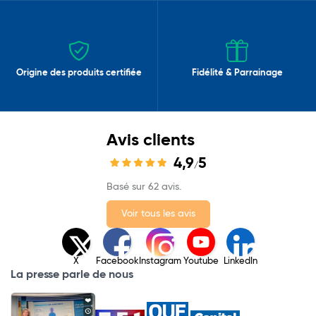
Origine des produits certifiée
Fidélité & Parrainage
Avis clients
4,9
5
/
Basé sur 62 avis.
Voir tous les avis
X
Facebook
Instagram
Youtube
LinkedIn
La presse parle de nous