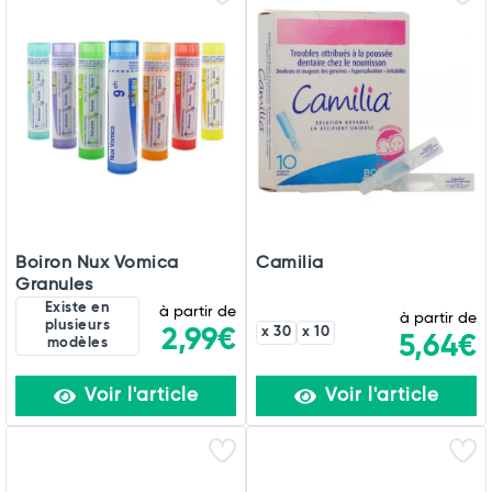
Boiron Nux Vomica
Camilia
Granules
Existe en
à partir de
à partir de
plusieurs
Total
2,99€
x 30
x 10
5,64€
modèles
Commander
Voir l'article
Voir l'article