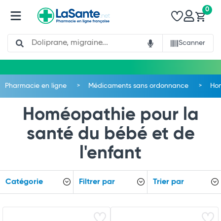
0
Search
Scanner
Pharmacie en ligne
Médicaments sans ordonnance
Ho
Homéopathie pour la
santé du bébé et de
l'enfant
Catégorie
Filtrer par
Trier par