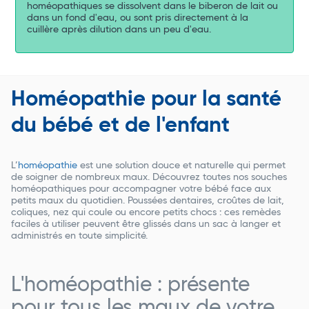
homéopathiques se dissolvent dans le biberon de lait ou
dans un fond d'eau, ou sont pris directement à la
cuillère après dilution dans un peu d'eau.
Homéopathie pour la santé
du bébé et de l'enfant
L’
homéopathie
est une solution douce et naturelle qui permet
de soigner de nombreux maux. Découvrez toutes nos souches
homéopathiques pour accompagner votre bébé face aux
petits maux du quotidien. Poussées dentaires, croûtes de lait,
coliques, nez qui coule ou encore petits chocs : ces remèdes
faciles à utiliser peuvent être glissés dans un sac à langer et
administrés en toute simplicité.
L'homéopathie : présente
pour tous les maux de votre