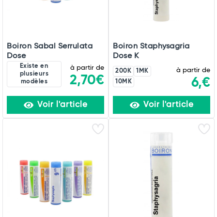
Boiron Sabal Serrulata
Boiron Staphysagria
Dose
Dose K
Existe en
à partir de
à partir de
200K
1MK
plusieurs
2,70€
6,€
modèles
10MK
Voir l'article
Voir l'article