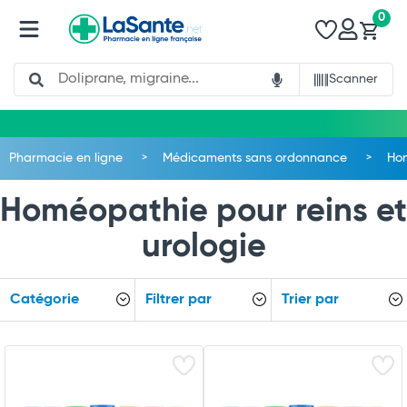
0
Search
Scanner
Pharmacie en ligne
Médicaments sans ordonnance
Ho
Homéopathie pour reins et
urologie
Catégorie
Filtrer par
Trier par