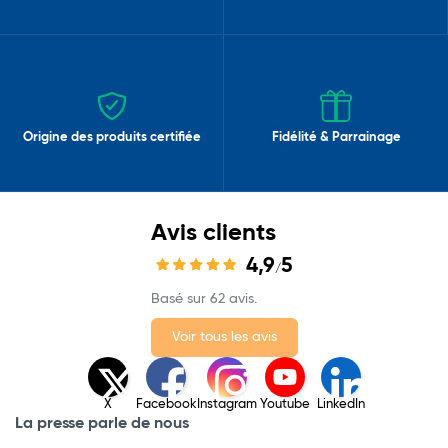
Origine des produits certifiée
Fidélité & Parrainage
Avis clients
4,9
5
/
Basé sur 62 avis.
Voir tous les avis
X
Facebook
Instagram
Youtube
LinkedIn
La presse parle de nous