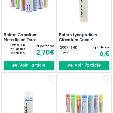
Boiron Cobaltum
Boiron Lycopodium
Metallicum Dose
Clavatum Dose K
Existe en
à partir de
à partir de
200K
1MK
plusieurs
2,70€
6,€
modèles
10MK
Voir l'article
Voir l'article