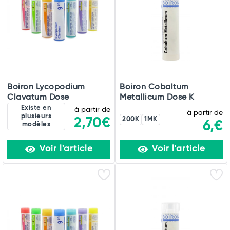
Boiron Lycopodium
Boiron Cobaltum
Clavatum Dose
Metallicum Dose K
Existe en
à partir de
à partir de
plusieurs
2,70€
200K
1MK
6,€
modèles
Voir l'article
Voir l'article