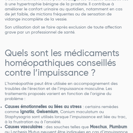
à une hypertrophie bénigne de la prostate. Il contribue à
améliorer le confort urinaire au quotidien, notamment en cas
de jet faible, de mictions fréquentes ou de sensation de
vidange incomplète de la vessie.
Son utilisation doit se faire après exclusion de toute affection
grave par un professionnel de santé.
Quels sont les médicaments
homéopathiques conseillés
contre l’impuissance ?
L’homéopathie peut être utilisée en accompagnement des
troubles de l’érection et de l’impuissance masculine. Les
traitements proposés varient en fonction de l’origine du
problème :
Causes émotionnelles ou liées au stress
: certains remèdes
comme
Ignatia
,
Gelsemium
, Conium maculatum ou
Staphysagria sont utilisés lorsque l’impuissance est liée au trac,
à la frustration ou à l’anxiété.
Causes vasculaires
: des souches telles que
Moschus
,
Plumbum
ou Lachesis Mutus peuvent être indiquées en cas d’impuissance