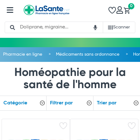
0
Search
Scanner
Pharmacie en ligne
Médicaments sans ordonnance
Ho
Homéopathie pour la
santé de l'homme
Catégorie
Filtrer par
Trier par