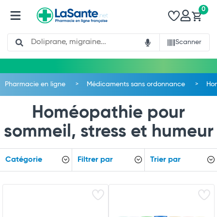
0
Search
Scanner
Pharmacie en ligne
Médicaments sans ordonnance
Ho
Homéopathie pour
sommeil, stress et humeur
Catégorie
Filtrer par
Trier par