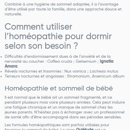
Combiné à une hygiène de sommeil adaptée, il a l’avantage
d’être utilisé par toute la famille, dans une approche douce et
naturelle.
Comment utiliser
l’homéopathie pour dormir
selon son besoin ?
Difficultés d’endormissement dues à de l’anxiété et de la
nervosité au coucher : Coffea cruda ; Gelsemium ;
Ignatia
Amara
.
Réveils nocturnes et Insomnies : Nux vomica ; Lachesis mutus
Terreurs nocturnes et angoisses : Stramonium, Arsenicum album
Homéopathie et sommeil de bébé
Il est normal que le bébé ait un sommeil fragmenté, et ce
pendant plusieurs mois voire plusieurs années. Cela peut induire
une fatigue chronique et un manque de sommeil chez les
jeunes parents. N’hésitez pas à échanger avec un professionnel
de santé afin d’être accompagné dans ses périodes sensibles.
Les formules homéopathiques sont parfois utilisées pour
favoriser le sommeil de bébé. Le sirop
Quiétude
est un