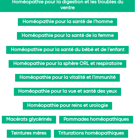
Homéopathie pour la digestion et les troubles du
ventre
Homéopathie pour la santé de l'homme
Homéopathie pour la santé de la femme
Homéopathie pour la santé du bébé et de l'enfant
Homéopathie pour la sphère ORL et respiratoire
Homéopathie pour la vitalité et l'immunité
Homéopathie pour la vue et santé des yeux
Homéopathie pour reins et urologie
Macérats glycérinés
Pommades homéopathiques
Teintures mères
Triturations homéopathiques