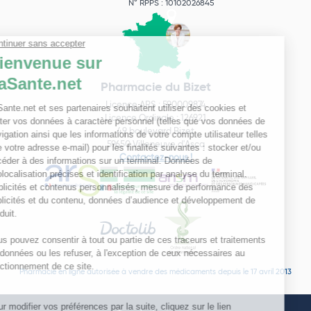
N° RPPS : 10102026845
Pharmacie du Bizet
Licence ARS : 590009874
Licence Ordinale : 126921
49 boulevard Bizet
59650 Villeneuve d'Ascq
Contactez-nous !
Pharmacie en ligne autorisée à vendre des médicaments depuis le 17 avril 2013