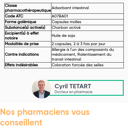
Classe
Adsorbant intestinal
pharmacothérapeutique
Code ATC
A07BA01
Forme galénique
Capsules molles
Substance(s) active(s)
Charbon activé
Excipient(s) à effet
Huile de soja
notoire
Modalités de prise
2 capsules, 2 à 3 fois par jour
Allergie à l'un des composants du
Contre indications
médicament, Ralentissement du
transit intestinal
Effets indésirables
Coloration foncée des selles
Cyril TETART
Docteur en pharmacie
Nos pharmaciens vous
conseillent