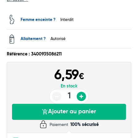
Femme enceinte ?
Interdit
Allaitement ?
Autorisé
Référence : 3400935086211
Total
6,59
€
Commander
En stock
Ajouter au panier
Paiement
100% sécurisé