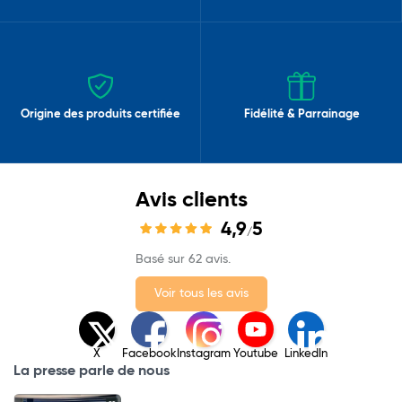
Origine des produits certifiée
Fidélité & Parrainage
Avis clients
4,9
5
/
Basé sur 62 avis.
Voir tous les avis
X
Facebook
Instagram
Youtube
LinkedIn
La presse parle de nous