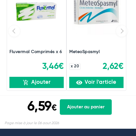
Fluvermal Comprimés x 6
MeteoSpasmyl
3,46€
2,62€
x 20
Ajouter
Voir l'article
6,59
€
Ajouter au panier
Page mise à jour le 06 aout 2026