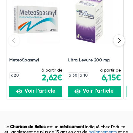
MeteoSpasmyl
Ultra Levure 200 mg
Mé
à partir de
à partir de
x 20
x 30
x 10
2,62€
6,15€
Voir l'article
Voir l'article
Le
Charbon de Belloc
est un
médicament
indiqué chez l’adulte
et l’adolescent de plus de 15 ans en cas de
ballonnements
et de