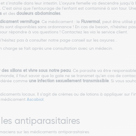
s’installe dans leur intestin. L’oxyure femelle va descendre jusqu’à l
es. C’est ainsi que l’entourage de l’enfant est contaminé à son tour. 
s
et des
douleurs abdominales
.
dicament vermifuge
. Ce médicament : le
Fluvermal
, peut être utilisé
uits sont disponibles sans ordonnance ! En cas de besoin, n'hésitez pa
ur répondre à vos questions ! Contactez les via le service client.
’hésitez pas à consulter notre page conseil sur les oxyures .
e en charge se fait après une consultation avec un médecin.
 des sillons et vivre sous notre peau
. Ce parasite va être responsabl
 le monde, il faut savoir que la gale ne se transmet qu’en cas de con
onsidérée comme
une infection sexuellement transmissible
. Si vous sou
dicaments locaux. Il s’agit de crèmes ou de lotions à appliquer sur l’i
 le médicament
Ascabiol
.
les antiparasitaires
aciens sur les médicaments antiparasitaires.