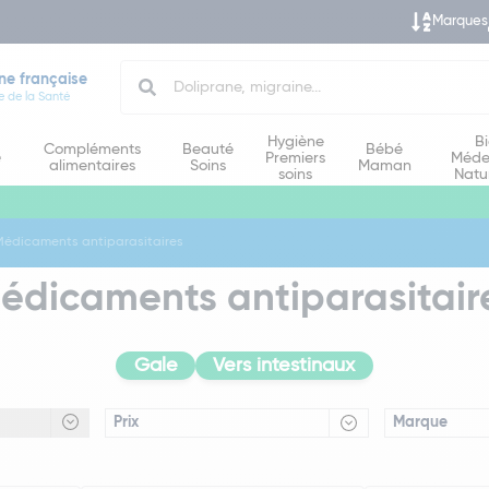
Marques
Search
ne française
e de la Santé
Hygiène
B
Compléments
Beauté
Bébé
e
Premiers
Méde
alimentaires
Soins
Maman
soins
Natu
Médicaments antiparasitaires
édicaments antiparasitair
Gale
Vers intestinaux
Prix
Marque