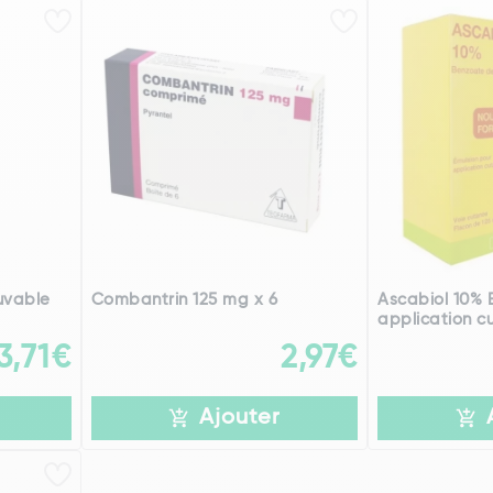
uvable
Combantrin 125 mg x 6
Ascabiol 10% 
application c
3,71€
2,97€
Ajouter