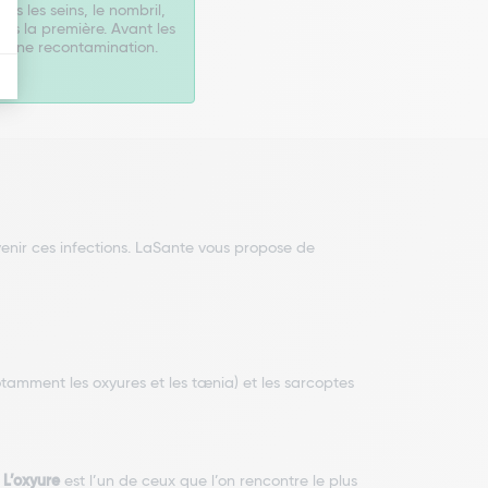
ous les seins, le nombril,
rès la première. Avant les
er une recontamination.
venir ces infections. LaSante vous propose de
otamment les oxyures et les tænia) et les sarcoptes
.
L’oxyure
est l’un de ceux que l’on rencontre le plus