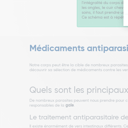
l'intégralité du corps doit
les ongles, le cuir chevel
soins, il faut prendre u
Ce schéma est à répété a
Médicaments antiparasi
Notre corps peut être la cible de nombreux parasites
découvrir sa sélection de médicaments contre les vers
Quels sont les principaux
De nombreux parasites peuvent nous prendre pour cib
responsables de la
gale
.
Le traitement antiparasitaire de
Il existe énormément de vers intestinaux différents. 