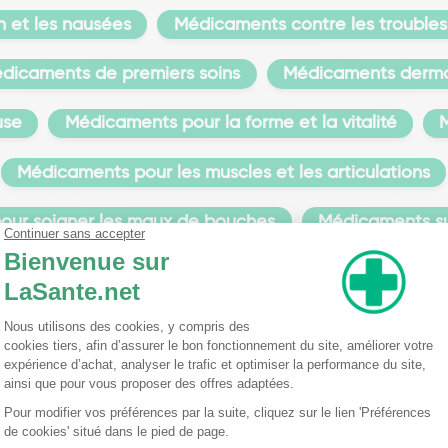
n et les nausées
Médicaments contre les troubles 
dicaments de premiers soins
Médicaments derma
use
Médicaments pour la forme et la vitalité
M
Médicaments pour les muscles et les articulations
our soigner les maux de bouches
Médicaments s
Médicaments sans ordonnance
macien
repose sur l'application de soins locaux comme Ascabiol : pour que ce