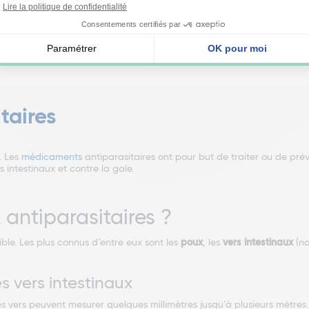
 être traité, en insistant sur les plis cutanés (espace entre les doigts, s
u) et à l'exception du visage. L'application se renouvelle 15 minutes ap
n bain ou une douche et bien se sécher avec un linge propre pour évit
près 8 jours.
taires
. Les
médicaments
antiparasitaires ont pour but de traiter ou de pré
 intestinaux et contre la gale.
 antiparasitaires ?
le. Les plus connus d’entre eux sont les
poux
, les
vers intestinaux
(n
s vers intestinaux
Ces vers peuvent mesurer quelques millimètres jusqu’à plusieurs mètres