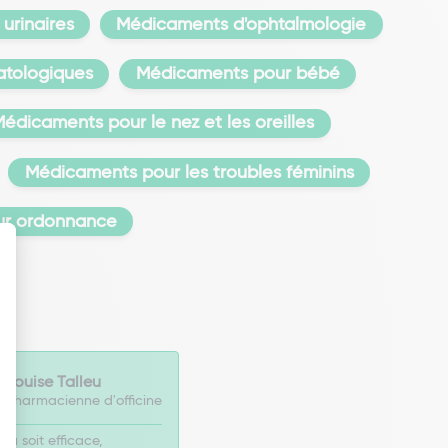
urinaires
Médicaments d'ophtalmologie
tologiques
Médicaments pour bébé
édicaments pour le nez et les oreilles
Médicaments pour les troubles féminins
ur ordonnance
Louise Talleu
Pharmacienne d'officine
la soit efficace,