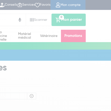
Mon compte
Conseils
Services
Favoris
0
Mon panier
Scanner
io
Matériel
cine
Vétérinaire
Promotions
médical
relle
es