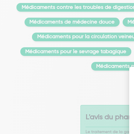
Médicaments contre les troubles de digestio
Médicaments de médecine douce
Mé
Médicaments pour la circulation veine
Médicaments pour le sevrage tabagique
Médicaments p
L'avis du phar
Le traitement de la gale 