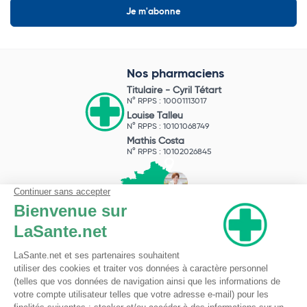
Nos pharmaciens
Titulaire -
Cyril Tétart
N° RPPS : 10001113017
Louise Talleu
N° RPPS : 10101068749
Mathis Costa
N° RPPS : 10102026845
Pharmacie du Bizet
Licence ARS : 590009874
Licence Ordinale : 126921
49 boulevard Bizet
59650 Villeneuve d'Ascq
Contactez-nous !