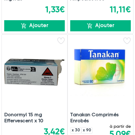
1,33€
11,11€
Ajouter
Ajouter
Donormyl 15 mg
Tanakan Comprimés
Effervescent x 10
Enrobés
à partir de
3,42€
x 30
x 90
5,09€