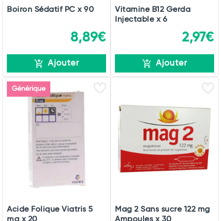
Boiron Sédatif PC x 90
Vitamine B12 Gerda
Injectable x 6
8,89€
2,97€
Ajouter
Ajouter
Générique
Acide Folique Viatris 5
Mag 2 Sans sucre 122 mg
mg x 20
Ampoules x 30