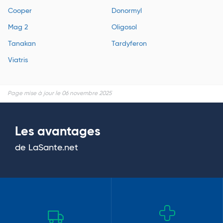
Cooper
Donormyl
Mag 2
Oligosol
Tanakan
Tardyferon
Viatris
Page mise à jour le 06 novembre 2025
Les avantages
de LaSante.net