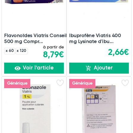
Flavonoïdes Viatris Conseil
Ibuprofène Viatris 400
500 mg Compr...
mg Lysinate d'ibu...
à partir de
2,66€
x 60
x 120
8,79€
Voir l'article
Ajouter
Générique
Générique