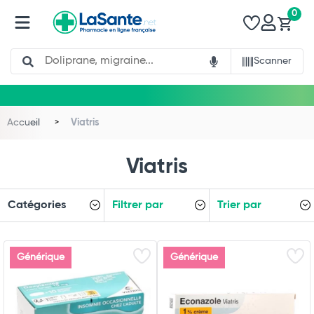
0
Search
Scanner
Accueil
Viatris
Viatris
Catégories
Filtrer par
Trier par
Générique
Générique