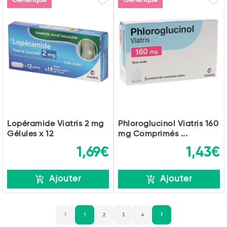
Générique
Générique
Lopéramide Viatris 2 mg
Phloroglucinol Viatris 160
Gélules x 12
mg Comprimés ...
1,69€
1,43€
Ajouter
Ajouter
1
2
3
4