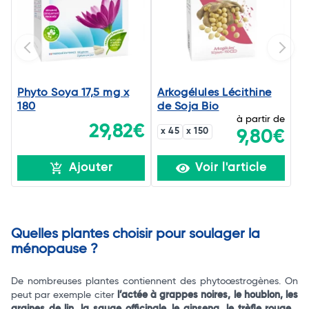
Phyto Soya 17,5 mg x
Arkogélules Lécithine
180
de Soja Bio
à partir de
29,82€
x 45
x 150
9,80€
Ajouter
Voir l'article
Quelles plantes choisir pour soulager la
ménopause ?
De nombreuses plantes contiennent des phytoœstrogènes. On
peut par exemple citer
l’actée à grappes noires, le houblon, les