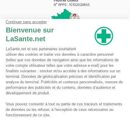
Mathis Costa
N° RPPS : 10102026845
Pharmacie du Bizet
Licence ARS : 590009874
Licence Ordinale : 126921
49 boulevard Bizet
59650 Villeneuve d'Ascq
Contactez-nous !
Pharmacie en ligne autorisée à vendre des médicaments depuis le 17 avril 2013