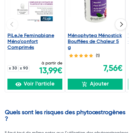
PiLeJe Feminabiane
Ménophytea Ménostick
T
Méno'confort
Bouffées de Chaleur 5
Gé
Comprimés
g
(1)
à partir de
7,56€
x 30
x 90
13,99€
Voir l'article
Ajouter
Quels sont les risques des phytoœstrogènes
?