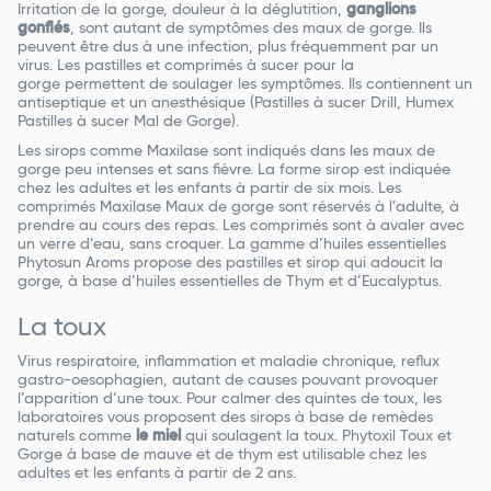
Irritation de la gorge, douleur à la déglutition,
ganglions
gonflés
, sont autant de symptômes des maux de gorge. Ils
peuvent être dus à une infection, plus fréquemment par un
virus. Les pastilles et comprimés à sucer pour la
gorge permettent de soulager les symptômes. Ils contiennent un
antiseptique et un anesthésique (Pastilles à sucer Drill, Humex
Pastilles à sucer Mal de Gorge).
Les sirops comme Maxilase sont indiqués dans les maux de
gorge peu intenses et sans fièvre. La forme sirop est indiquée
chez les adultes et les enfants à partir de six mois. Les
comprimés Maxilase Maux de gorge sont réservés à l’adulte, à
prendre au cours des repas. Les comprimés sont à avaler avec
un verre d’eau, sans croquer. La gamme d’huiles essentielles
Phytosun Aroms propose des pastilles et sirop qui adoucit la
gorge, à base d’huiles essentielles de Thym et d’Eucalyptus.
La toux
Virus respiratoire, inflammation et maladie chronique, reflux
gastro-oesophagien, autant de causes pouvant provoquer
l’apparition d’une toux. Pour calmer des quintes de toux, les
laboratoires vous proposent des sirops à base de remèdes
naturels comme
le miel
qui soulagent la toux. Phytoxil Toux et
Gorge à base de mauve et de thym est utilisable chez les
adultes et les enfants à partir de 2 ans.