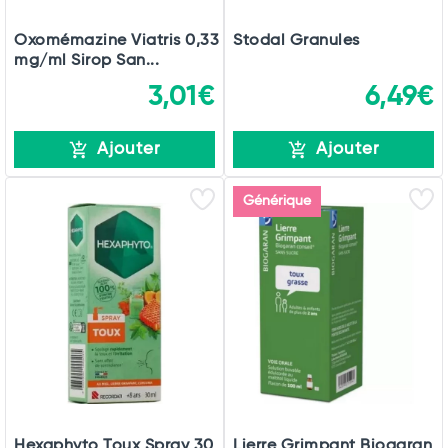
Oxomémazine Viatris 0,33
Stodal Granules
mg/ml Sirop San...
3,01€
6,49€
Ajouter
Ajouter
Générique
Hexaphyto Toux Spray 30
Lierre Grimpant Biogaran