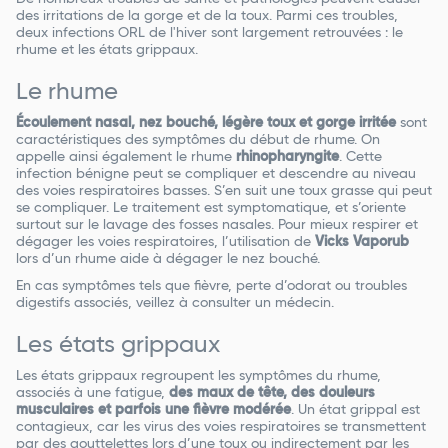
des irritations de la gorge et de la toux. Parmi ces troubles,
deux infections ORL de l'hiver sont largement retrouvées : le
rhume et les états grippaux.
Le rhume
Écoulement nasal, nez bouché, légère toux et gorge irritée
sont
caractéristiques des symptômes du début de rhume. On
appelle ainsi également le rhume
rhinopharyngite
. Cette
infection bénigne peut se compliquer et descendre au niveau
des voies respiratoires basses. S’en suit une toux grasse qui peut
se compliquer. Le traitement est symptomatique, et s’oriente
surtout sur le lavage des fosses nasales. Pour mieux respirer et
dégager les voies respiratoires, l’utilisation de
Vicks Vaporub
lors d’un rhume aide à dégager le nez bouché.
En cas symptômes tels que fièvre, perte d’odorat ou troubles
digestifs associés, veillez à consulter un médecin.
Les états grippaux
Les états grippaux regroupent les symptômes du rhume,
associés à une fatigue,
des maux de tête, des douleurs
musculaires et parfois une fièvre modérée
. Un état grippal est
contagieux, car les virus des voies respiratoires se transmettent
par des gouttelettes lors d’une toux ou indirectement par les