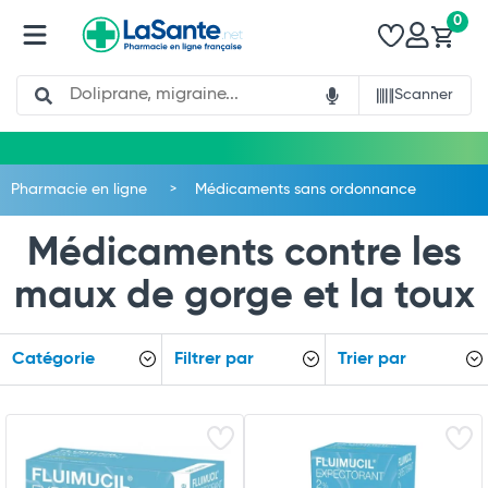
0
Search
Scanner
Pharmacie en ligne
Médicaments sans ordonnance
Médicaments contre les
maux de gorge et la toux
Catégorie
Filtrer par
Trier par