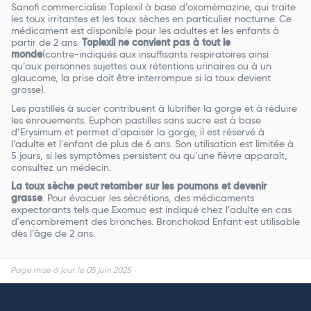
Sanofi commercialise Toplexil à base d’oxomémazine, qui traite
les toux irritantes et les toux sèches en particulier nocturne. Ce
médicament est disponible pour les adultes et les enfants à
partir de 2 ans.
Toplexil ne convient pas à tout le
monde
(contre-indiqués aux insuffisants respiratoires ainsi
qu’aux personnes sujettes aux rétentions urinaires ou à un
glaucome, la prise doit être interrompue si la toux devient
grasse).
Les pastilles à sucer contribuent à lubrifier la gorge et à réduire
les enrouements. Euphon pastilles sans sucre est à base
d’Erysimum et permet d’apaiser la gorge, il est réservé à
l’adulte et l’enfant de plus de 6 ans. Son utilisation est limitée à
5 jours, si les symptômes persistent ou qu’une fièvre apparaît,
consultez un médecin.
La toux sèche peut retomber sur les poumons et devenir
grasse
. Pour évacuer les sécrétions, des médicaments
expectorants tels que Exomuc est indiqué chez l’adulte en cas
d'encombrement des bronches. Bronchokod Enfant est utilisable
dès l’âge de 2 ans.
Page mise à jour le 05 juin 2025