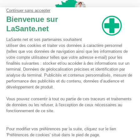
Pharmacie du Bizet
Licence ARS : 590009874
Licence Ordinale : 126921
49 boulevard Bizet
59650 Villeneuve d'Ascq
Contactez-nous !
Pharmacie en ligne autorisée à vendre des médicaments depuis le 17 avril 2013
Tous droits réservés
Conditions Générales de Vente