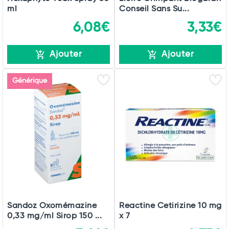
ml
Conseil Sans Su...
6,08€
3,33€
Ajouter
Ajouter
Générique
Sandoz Oxomémazine
Reactine Cetirizine 10 mg
0,33 mg/ml Sirop 150 ...
x 7