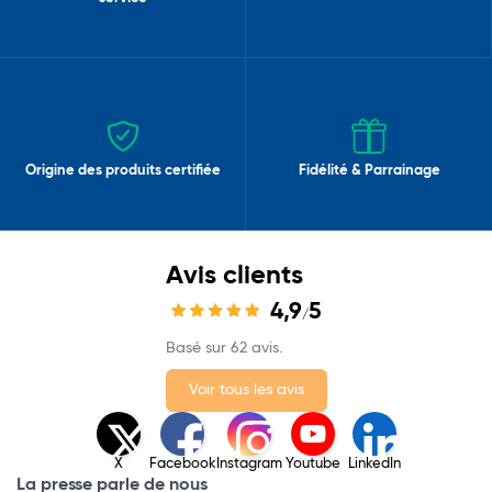
Origine des produits certifiée
Fidélité & Parrainage
Avis clients
4,9
5
/
Basé sur 62 avis.
Voir tous les avis
X
Facebook
Instagram
Youtube
LinkedIn
La presse parle de nous