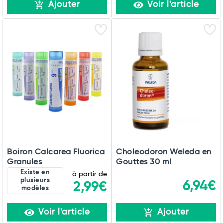
Ajouter
Voir l'article
Boiron Calcarea Fluorica
Choleodoron Weleda en
Granules
Gouttes 30 ml
Existe en
à partir de
plusieurs
6,94€
2,99€
modèles
Voir l'article
Ajouter