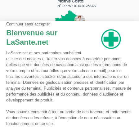
Mathis Costa
N° RPPS : 10102026845
Pharmacie du Bizet
Licence ARS : 590009874
Licence Ordinale : 126921
49 boulevard Bizet
59650 Villeneuve d'Ascq
Contactez-nous !
Pharmacie en ligne autorisée à vendre des médicaments depuis le 17 avril 2013