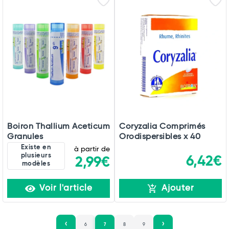
Boiron Thallium Aceticum
Coryzalia Comprimés
Granules
Orodispersibles x 40
Existe en
à partir de
plusieurs
6,42€
2,99€
modèles
Voir l'article
Ajouter
6
7
8
9