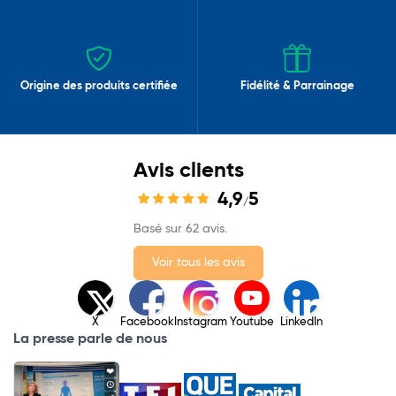
Origine des produits certifiée
Fidélité & Parrainage
Avis clients
4,9
5
/
Basé sur 62 avis.
Voir tous les avis
X
Facebook
Instagram
Youtube
LinkedIn
La presse parle de nous