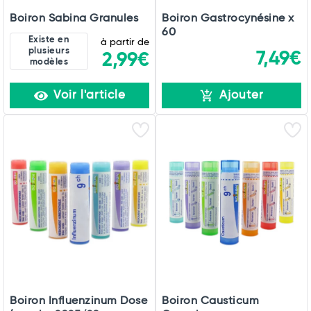
Boiron Sabina Granules
Boiron Gastrocynésine x
60
Existe en
à partir de
plusieurs
7,49€
2,99€
modèles
Voir l'article
Ajouter
Boiron Influenzinum Dose
Boiron Causticum