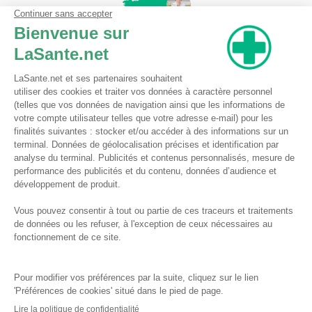
Pharmacie du Bizet
Licence ARS : 590009874
Licence Ordinale : 126921
49 boulevard Bizet
59650 Villeneuve d'Ascq
Contactez-nous !
Pharmacie en ligne autorisée à vendre des médicaments depuis le 17 avril 2013
Tous droits réservés
Conditions Générales de Vente
Mentions légales