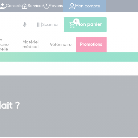
Mon compte
Conseils
Services
Favoris
0
Mon panier
Scanner
io
Matériel
cine
Vétérinaire
Promotions
médical
relle
ait ?