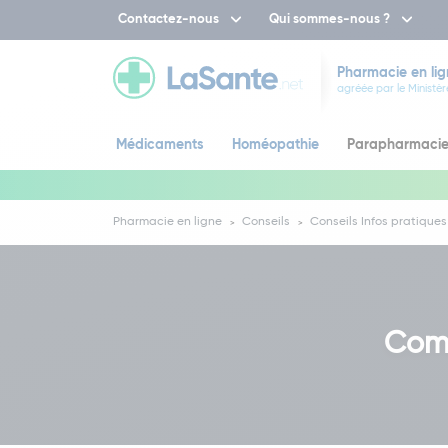
Contactez-nous
Qui sommes-nous ?
Pharmacie en lig
agréée par le Ministèr
Médicaments
Homéopathie
Parapharmaci
Pharmacie en ligne
Conseils
Conseils Infos pratiques
Comm