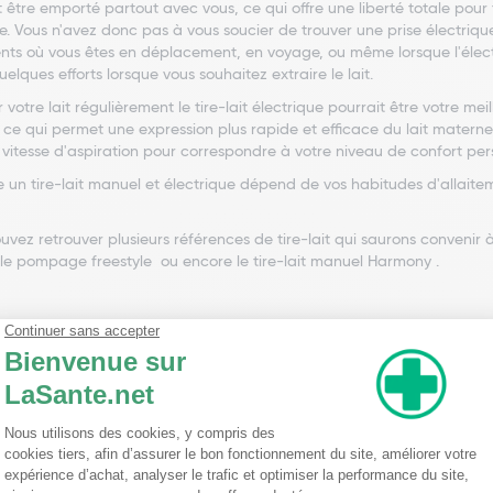
être emporté partout avec vous, ce qui offre une liberté totale pour ti
e. Vous n'avez donc pas à vous soucier de trouver une prise électrique 
nts où vous êtes en déplacement, en voyage, ou même lorsque l'électri
lques efforts lorsque vous souhaitez extraire le lait.
 votre lait régulièrement le tire-lait électrique pourrait être votre mei
 qui permet une expression plus rapide et efficace du lait maternel. 
 la vitesse d'aspiration pour correspondre à votre niveau de confort per
e un tire-lait manuel et électrique dépend de vos habitudes d'allaite
uvez retrouver plusieurs références de tire-lait qui saurons conven
uble pompage freestyle ou encore le tire-lait manuel Harmony .
lité d'utilisation
us sélectionnez un tire-lait, le confort et la simplicité d'utilisation
fficace. Un tire-lait doté de réglages d'aspiration et de vitesse vous 
nel. Cette personnalisation peut jouer un rôle important dans votre ca
er, à utiliser et à nettoyer facilite grandement votre expérience d'a