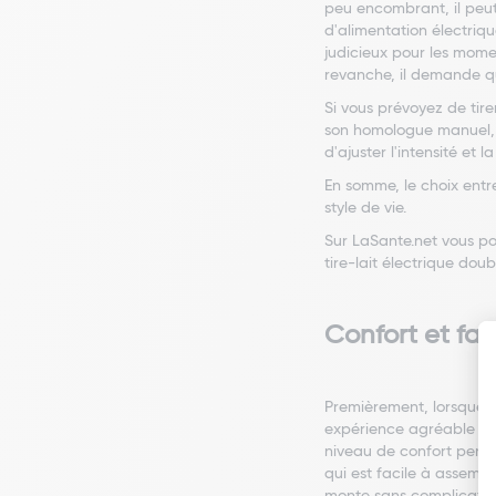
peu encombrant, il peut 
d'alimentation électriqu
judicieux pour les mome
revanche, il demande que
Si vous prévoyez de tirer
son homologue manuel, ce
d'ajuster l'intensité et
En somme, le choix entr
style de vie.
Sur LaSante.net vous po
tire-lait électrique do
Confort et faci
Premièrement, lorsque vo
expérience agréable et e
niveau de confort person
qui est facile à assembl