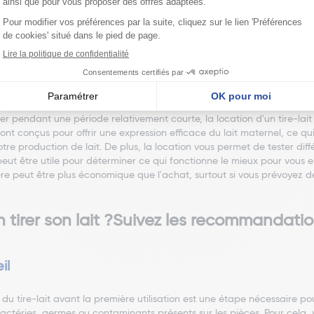
. Enfin, pour votre confort, optez pour un tire-lait équipé de coussin
de vos seins. Si possible, choisissez un tire-lait avec une option main
chat ?
ter pendant une période relativement courte, la location d'un tire-lait 
sont conçus pour offrir une expression efficace du lait maternel, ce 
otre production de lait. De plus, la location vous permet de tester d
eut être utile pour déterminer ce qui fonctionne le mieux pour vous en 
ière peut être plus économique que l'achat, surtout si vous prévoyez de
tirer son lait ?Suivez les recommandati
il
s du tire-lait avant la première utilisation est une étape nécessaire pou
bactéries, germes ou contaminants présents sur les pièces. Pour cela, 