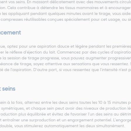
t vos seins. En massant délicatement avec des mouvements circulaire
tion. Cela contribue à détendre les tissus mammaires et à encourager 
les appliquant pendant quelques minutes avant le tirage, vous aidez à
s compresses réutilisables conçues spécialement pour cet usage, ou si
ucement
trique, optez pour une aspiration douce et légère pendant les premièr
ger le réflexe d'éjection du lait. Commencez par des cycles d'aspirati
 la session de tirage progresse, vous pouvez augmenter progressivemen
séance de tirage, soyez attentive aux sensations que vous ressentez. 
 de l'aspiration. D'autre part, si vous ressentez que l'intensité n'est 
 seins
n sein à la fois, alternez entre les deux seins toutes les 10 à 15 minutes
ymétriques, et chaque sein peut avoir des niveaux de production légè
uction plus équilibrée et évitez de favoriser l'un des seins au détrimen
 entraîner une surproduction et un engorgement potentiel. L'engorge
ait double, vous stimulerez automatiquement les deux simultanément.