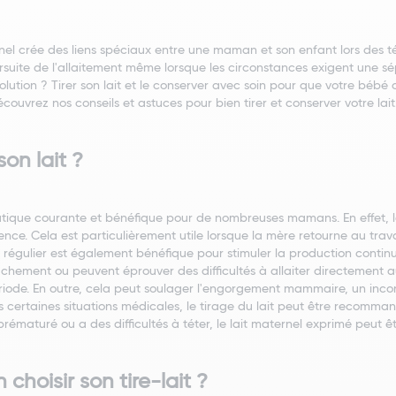
el crée des liens spéciaux entre une maman et son enfant lors des té
ursuite de l'allaitement même lorsque les circonstances exigent une 
ution ? Tirer son lait et le conserver avec soin pour que votre bébé 
couvrez nos conseils et astuces pour bien tirer et conserver votre lait
son lait ?
pratique courante et bénéfique pour de nombreuses mamans. En effet, le
e. Cela est particulièrement utile lorsque la mère retourne au trava
régulier est également bénéfique pour stimuler la production continu
chement ou peuvent éprouver des difficultés à allaiter directement au
ode. En outre, cela peut soulager l'engorgement mammaire, un inconfo
ans certaines situations médicales, le tirage du lait peut être recomm
prématuré ou a des difficultés à téter, le lait maternel exprimé peut 
hoisir son tire-lait ?