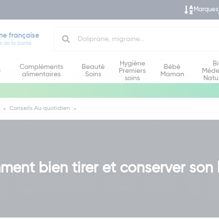
Marques
Search
ne française
e de la Santé
Hygiène
B
Compléments
Beauté
Bébé
e
Premiers
Méde
alimentaires
Soins
Maman
soins
Natu
Conseils Au quotidien
Comment bien tirer et conserver son lait ?
ent bien tirer et conserver son l