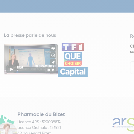
La presse parle de nous
R
Ch
sé
In
Ne
Pharmacie du Bizet
Licence ARS : 590009874
Licence Ordinale : 126921
49 boulevard Bizet