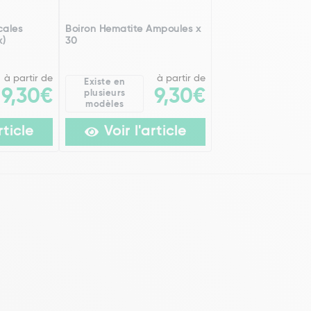
cales
Boiron Hematite Ampoules x
x)
30
à partir de
à partir de
Existe en
9,30€
9,30€
plusieurs
modèles
rticle
Voir l'article