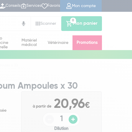
Mon compte
Conseils
Services
Favoris
0
Mon panier
Scanner
io
Matériel
cine
Vétérinaire
Promotions
médical
relle
oules x 30
bum Ampoules x 30
20,96
€
à partir de
isée
Dilution