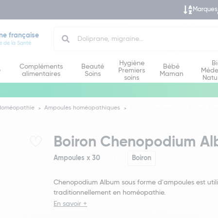
Marques
Search
ne française
e de la Santé
Hygiène
B
Compléments
Beauté
Bébé
e
Premiers
Méde
alimentaires
Soins
Maman
soins
Natu
Homéopathie
Ampoules homéopathiques
Boiron Chenopodium Album Amp
Boiron Chenopodium Al
Ampoules x 30
Boiron
Chenopodium Album sous forme d'ampoules est util
traditionnellement en homéopathie.
En savoir +