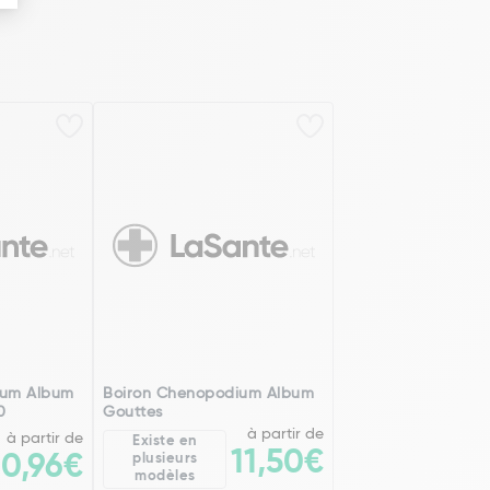
ium Album
Boiron Chenopodium Album
0
Gouttes
à partir de
à partir de
Existe en
11,50€
20,96€
plusieurs
modèles