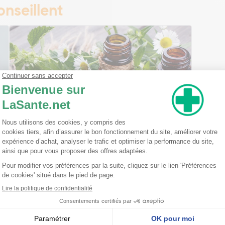
nseillent
Ma trousse à pharmacie homéopathique
Ceci est un petit guide pratique des traitements
homéopathiques à avoir chez soi ! L'homéopathie
est une disciple à part entière dans l'arsenal
thérapeutique. Celle-ci est basée sur le principe
qu'une ...
Lire la suite