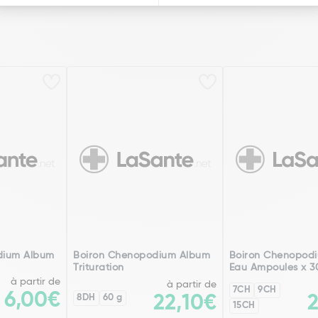
dium Album
Boiron Chenopodium Album
Boiron Chenopod
Trituration
Eau Ampoules x 3
à partir de
à partir de
7CH
9CH
6,00€
8DH
60 g
22,10€
15CH