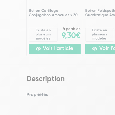
Boiron Cartilage
Boiron Feldspat
Conjugaison Ampoules x 30
Quadratique Am
à partir de
Existe en
Existe en
9,30€
plusieurs
plusieurs
modèles
modèles
Voir l'article
Voir l'
Description
Propriétés