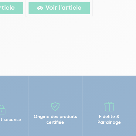
rticle
Voir l'article
Origine des produits
Fidélité &
t sécurisé
certifiée
Parrainage