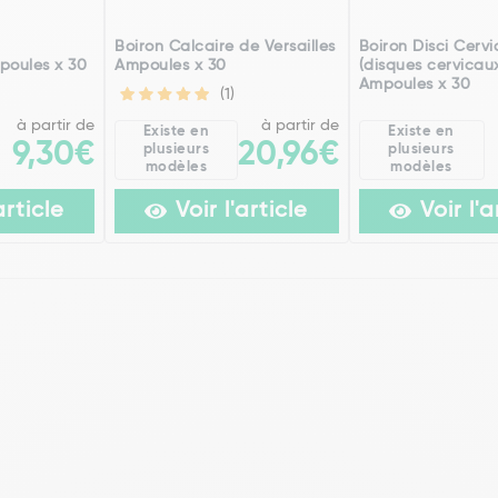
h
Boiron Calcaire de Versailles
Boiron Disci Cervi
poules x 30
Ampoules x 30
(disques cervicau
Ampoules x 30
(1)
à partir de
à partir de
Existe en
Existe en
9,30€
20,96€
plusieurs
plusieurs
modèles
modèles
article
Voir l'article
Voir l'a