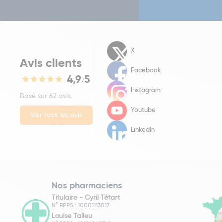
X
Avis clients
Facebook
4,9
5
/
Instagram
Basé sur 62 avis.
Youtube
Voir tous les avis
LinkedIn
Nos pharmaciens
Titulaire -
Cyril Tétart
N° RPPS : 10001113017
Louise Talleu