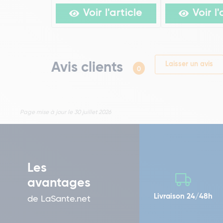
Voir l'article
Voir l'
Avis clients
Laisser un avis
0
Page mise à jour le 30 juillet 2026
Les
avantages
Livraison 24/48h
de LaSante.net