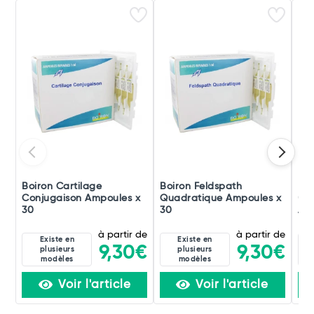
Boiron Cartilage
Boiron Feldspath
Boi
Conjugaison Ampoules x
Quadratique Ampoules x
(di
30
30
Amp
à partir de
à partir de
Existe en
Existe en
9,30€
9,30€
plusieurs
plusieurs
modèles
modèles
Voir l'article
Voir l'article