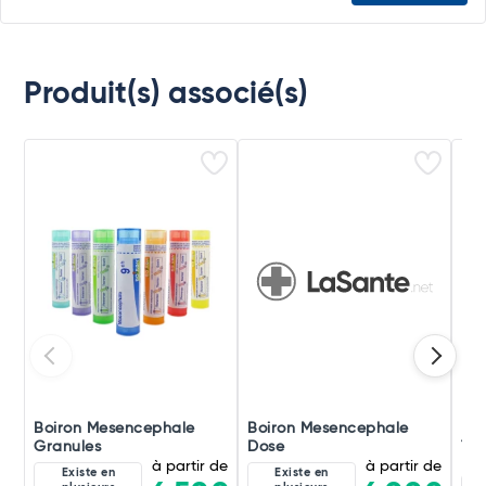
Produit(s) associé(s)
Boiron Mesencephale
Boiron Mesencephale
Bo
Granules
Dose
Tri
à partir de
à partir de
Existe en
Existe en
8D