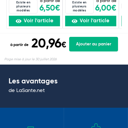
à partir de
à partir de
Existe en
Existe en
8D
6,50€
6,00€
plusieurs
plusieurs
modèles
modèles
Voir l'article
Voir l'article
20,96
€
Ajouter au panier
à partir de
Page mise à jour le 30 juillet 2026
Les avantages
de LaSante.net