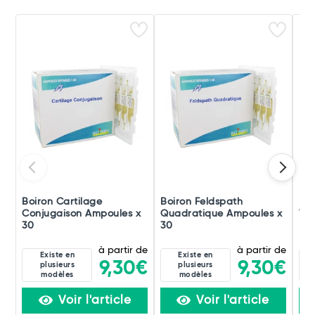
Boiron Cartilage
Boiron Feldspath
Boi
Conjugaison Ampoules x
Quadratique Ampoules x
Ver
30
30
à partir de
à partir de
Existe en
Existe en
9,30€
9,30€
plusieurs
plusieurs
modèles
modèles
Voir l'article
Voir l'article