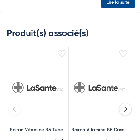
Lire la suite
Produit(s) associé(s)
Boiron Vitamine B5 Tube
Boiron Vitamine B5 Dose
Boi
Tri