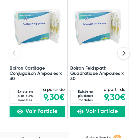
Boiron Cartilage
Boiron Feldspath
Boi
Conjugaison Ampoules x
Quadratique Ampoules x
Ver
30
30
à partir de
à partir de
Existe en
Existe en
9,30€
9,30€
plusieurs
plusieurs
modèles
modèles
Voir l'article
Voir l'article