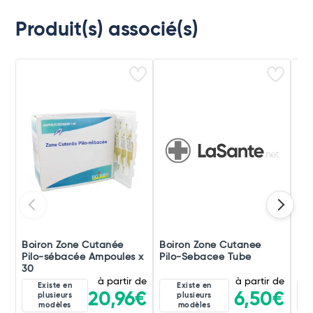
Produit(s) associé(s)
Boiron Zone Cutanée
Boiron Zone Cutanee
Boi
Pilo-sébacée Ampoules x
Pilo-Sebacee Tube
Pil
30
à partir de
à partir de
Existe en
Existe en
20,96€
6,50€
plusieurs
plusieurs
modèles
modèles