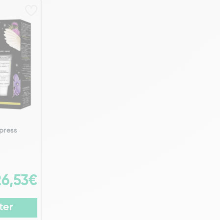
press
26,53€
ter