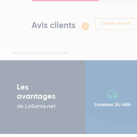
Avis clients
Laisser un avis
0
Page mise à jour le 06 aout 2026
Les
avantages
Livraison 24/48h
de LaSante.net