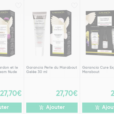
rdon et le
Garancia Perle du Marabout
Garancia Cure Ex
ream Nude
Gelée 30 ml
Marabout
27,70€
27,70€
uter
Ajouter
Ajou