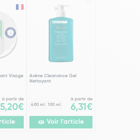
ant Visage
Avène Cleanance Gel
Nettoyant
à partir de
à partir de
5,20€
400 ml
100 ml
6,31€
rticle
Voir l'article