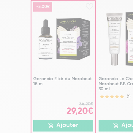
-5.00€
Garancia Elixir du Marabout
Garancia Le Cha
15 ml
Marabout BB C
30 ml
(1)
34,20€
29,20€
Ajouter
Ajo