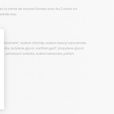
ez la crème de mousse formée avec les 2 mains sur
grande eau.
yl glutamate*, sodium chloride, sodium lauroyl sarcosinate,
c sulfate, butylene glycol, xanthan gum*, propylene glycol,
hanol, potassium sorbate, sodium benzoate, parfum