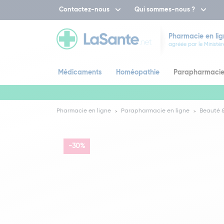
Contactez-nous
Qui sommes-nous ?
Pharmacie en lig
agréée par le Ministèr
Médicaments
Homéopathie
Parapharmaci
Pharmacie en ligne
Parapharmacie en ligne
Beauté &
-30%