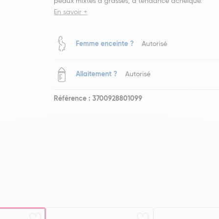
peaux mixtes à grasses, à tendance acnéique.
En savoir +
Femme enceinte ?
Autorisé
Allaitement ?
Autorisé
Référence : 3700928801099