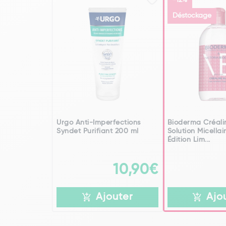
-12%
Déstockage
Urgo Anti-Imperfections
Bioderma Créali
Syndet Purifiant 200 ml
Solution Micellai
Édition Lim...
10,90€
Ajouter
Ajo