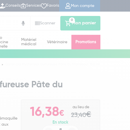
Mon compte
Conseils
Services
Favoris
0
Mon panier
Scanner
io
Matériel
cine
Vétérinaire
Promotions
médical
relle
Garancia Mystérieux Sulfureuse Pâte du Marabout 150 ml
fureuse Pâte du
au lieu de
16,38
€
€
23,40
démaquille
En stock
t aux