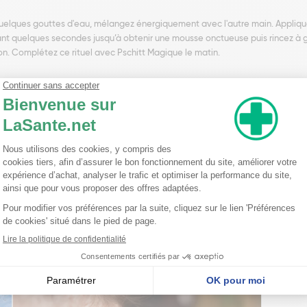
quelques gouttes d'eau, mélangez énergiquement avec l'autre main. Appliqu
ant quelques secondes jusqu’à obtenir une mousse onctueuse puis rincez à 
on. Complétez ce rituel avec Pschitt Magique le matin.
n*, citrus medica limonum fruit water*, zinc coco-sulfate*, disodium caprylo
tract*, helianthus annuus seed oil*, ci 75120 (bixa orellana seed extract*), zin
lauric acid, coconut alcohol*, benzoic acid, dehydroacetic acid, phenoxyet
nseillent