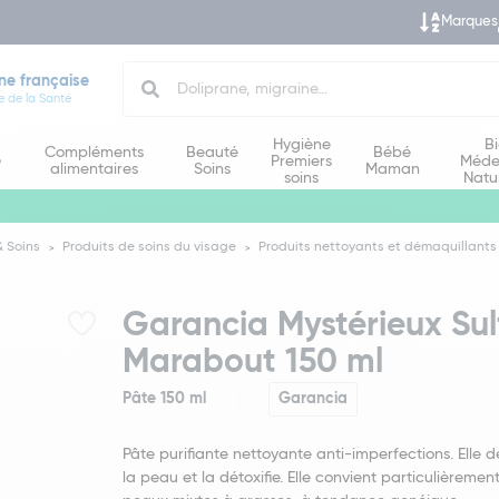
Marques
Search
ne française
e de la Santé
Hygiène
B
Compléments
Beauté
Bébé
e
Premiers
Méde
alimentaires
Soins
Maman
soins
Natu
 Soins
Produits de soins du visage
Produits nettoyants et démaquillants
Garancia Mystérieux Sul
Marabout 150 ml
Pâte 150 ml
Garancia
Pâte purifiante nettoyante anti-imperfections. Elle 
la peau et la détoxifie. Elle convient particulièremen