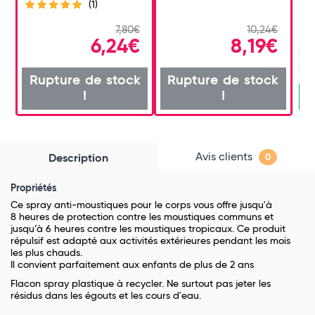
(1)
7,80€
10,24€
6,24€
8,19€
10
2 
Rupture de stock
Rupture de stock
!
!
Avis clients
Description
0
Propriétés
Ce spray anti-moustiques pour le corps vous offre jusqu'à
8 heures de protection contre les moustiques communs et
jusqu’à 6 heures contre les moustiques tropicaux. Ce produit
répulsif est adapté aux activités extérieures pendant les mois
les plus chauds.
Il convient parfaitement aux enfants de plus de 2 ans
Flacon spray plastique à recycler. Ne surtout pas jeter les
résidus dans les égouts et les cours d'eau.