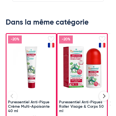
Dans la même catégorie
-20%
-20%
Puressentiel Anti-Pique
Puressentiel Anti-Piques
Cin
Crème Multi-Apaisante
Roller Visage & Corps 50
Tem
40 ml
ml
Mou