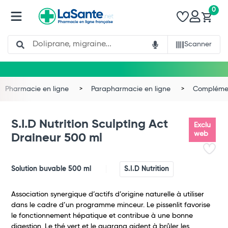
0
Search
Scanner
Pharmacie en ligne
Parapharmacie en ligne
Complémen
S.I.D Nutrition Sculpting Act
Exclu
web
Draineur 500 ml
Solution buvable 500 ml
S.I.D Nutrition
Association synergique d’actifs d’origine naturelle à utiliser
dans le cadre d’un programme minceur. Le pissenlit favorise
le fonctionnement hépatique et contribue à une bonne
Total
digestion. Le thé vert et le guarana aident à brûler les