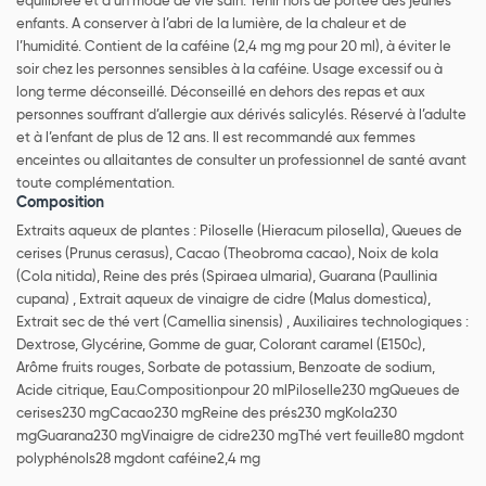
équilibrée et d’un mode de vie sain. Tenir hors de portée des jeunes
enfants. A conserver à l’abri de la lumière, de la chaleur et de
l’humidité. Contient de la caféine (2,4 mg mg pour 20 ml), à éviter le
soir chez les personnes sensibles à la caféine. Usage excessif ou à
long terme déconseillé. Déconseillé en dehors des repas et aux
personnes souffrant d’allergie aux dérivés salicylés. Réservé à l’adulte
et à l’enfant de plus de 12 ans. Il est recommandé aux femmes
enceintes ou allaitantes de consulter un professionnel de santé avant
toute complémentation.
Composition
Extraits aqueux de plantes : Piloselle (Hieracum pilosella), Queues de
cerises (Prunus cerasus), Cacao (Theobroma cacao), Noix de kola
(Cola nitida), Reine des prés (Spiraea ulmaria), Guarana (Paullinia
cupana) , Extrait aqueux de vinaigre de cidre (Malus domestica),
Extrait sec de thé vert (Camellia sinensis) , Auxiliaires technologiques :
Dextrose, Glycérine, Gomme de guar, Colorant caramel (E150c),
Arôme fruits rouges, Sorbate de potassium, Benzoate de sodium,
Acide citrique, Eau.Compositionpour 20 mlPiloselle230 mgQueues de
cerises230 mgCacao230 mgReine des prés230 mgKola230
mgGuarana230 mgVinaigre de cidre230 mgThé vert feuille80 mgdont
polyphénols28 mgdont caféine2,4 mg