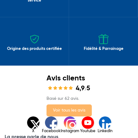
service
Origine des produits certifiée
Fidélité & Parrainage
Avis clients
4,9
5
/
Basé sur 62 avis.
Voir tous les avis
X
Facebook
Instagram
Youtube
LinkedIn
La presse parle de nous