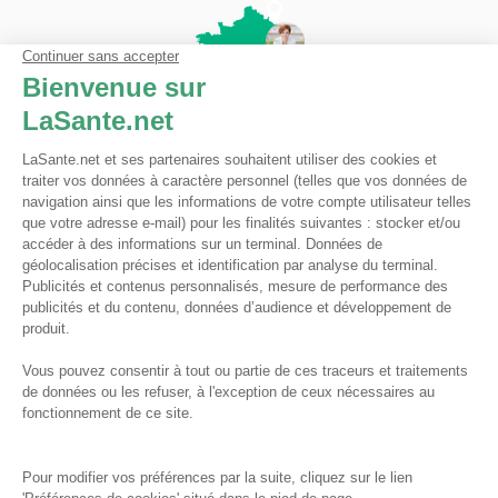
Pharmacie du Bizet
Licence ARS : 590009874
Licence Ordinale : 126921
49 boulevard Bizet
59650 Villeneuve d'Ascq
Contactez-nous !
Pharmacie en ligne autorisée à vendre des médicaments depuis le 17 avril 2013
Tous droits réservés