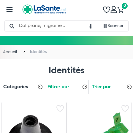
0
Search
Scanner
Accueil
Identités
Identités
Catégories
Filtrer par
Trier par