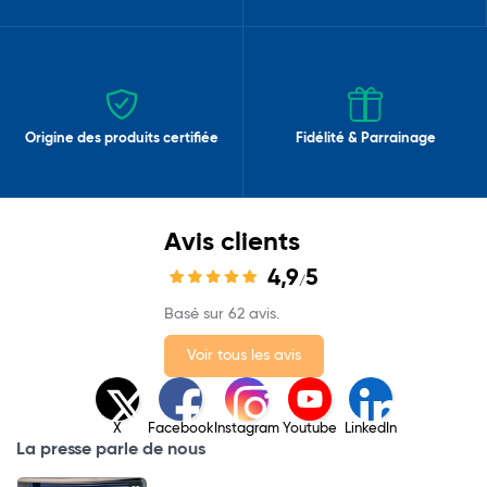
Origine des produits certifiée
Fidélité & Parrainage
Avis clients
4,9
5
/
Basé sur 62 avis.
Voir tous les avis
X
Facebook
Instagram
Youtube
LinkedIn
La presse parle de nous