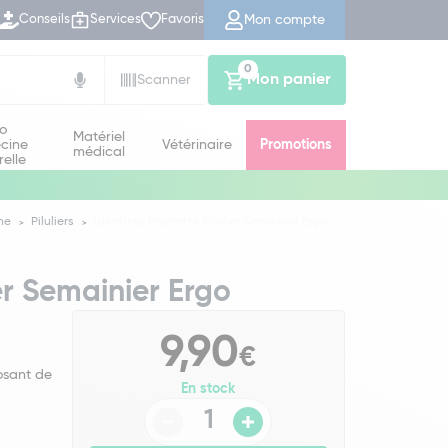
Mon compte
Conseils
Services
Favoris
0
Mon panier
Scanner
io
Matériel
cine
Vétérinaire
Promotions
médical
relle
ne
Piluliers
Identités Pochette Pilulier Semainier Ergo
ier Semainier Ergo
9,90
€
osant de
En stock