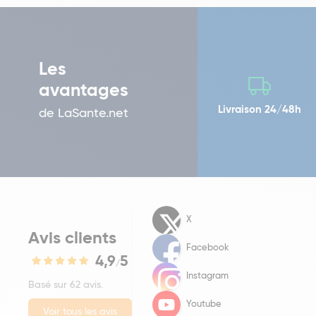
Les
avantages
Livraison 24/48h
de LaSante.net
X
Avis clients
Facebook
4,9
5
/
Instagram
Basé sur 62 avis.
Youtube
Voir tous les avis