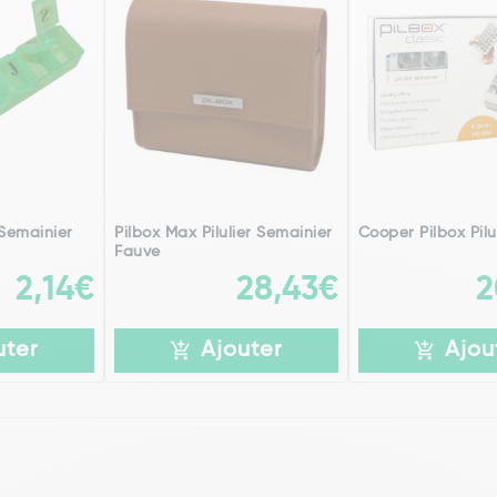
r Semainier
Pilbox Max Pilulier Semainier
Cooper Pilbox Pilu
Fauve
2,14€
28,43€
2
uter
Ajouter
Ajou