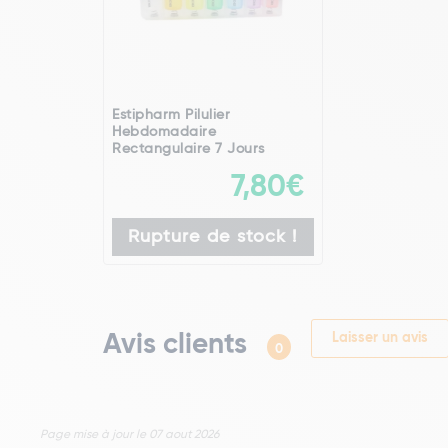
Estipharm Pilulier
Hebdomadaire
Rectangulaire 7 Jours
7,80€
Rupture de stock !
Avis clients
Laisser un avis
0
Page mise à jour le 07 aout 2026