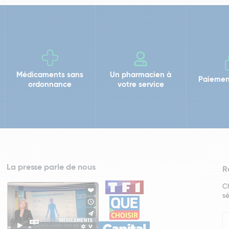
Médicaments sans
Un pharmacien à
Paiemen
ordonnance
votre service
La presse parle de nous
R
Ch
sé
In
Ne