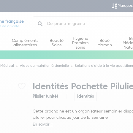
Marques
Search
ne française
e de la Santé
Hygiène
B
Compléments
Beauté
Bébé
e
Premiers
Méde
alimentaires
Soins
Maman
soins
Natu
 Médical
Aides au maintien à domicile
Solutions d'aide à la vie quotidien
Identités Pochette Pilul
Pilulier (unité)
Identités
Cette prochaine est un organisateur semainier disp
pilulier pour chaque jour de la semaine.
En savoir +