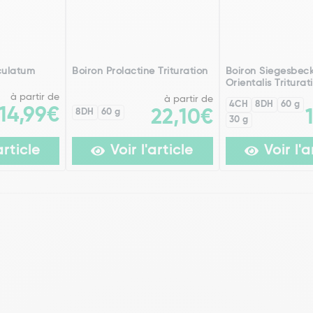
culatum
Boiron Prolactine Trituration
Boiron Siegesbec
Orientalis Triturat
à partir de
à partir de
4CH
8DH
60 g
14,99€
8DH
60 g
22,10€
30 g
article
Voir l'article
Voir l'a