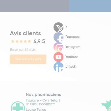
X
Avis clients
Facebook
4,9
5
/
Instagram
Basé sur 62 avis.
Youtube
Voir tous les avis
LinkedIn
Nos pharmaciens
Titulaire -
Cyril Tétart
N° RPPS : 10001113017
Louise Talleu