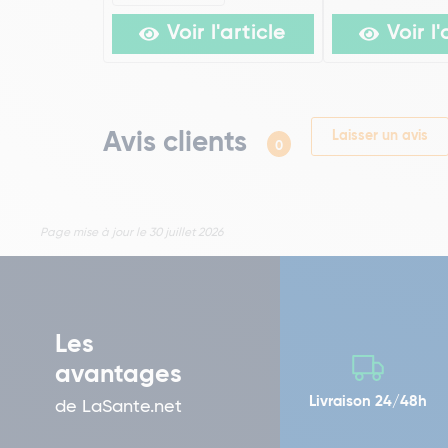
Voir l'article
Voir l'
Avis clients
Laisser un avis
0
Page mise à jour le 30 juillet 2026
Les
avantages
Livraison 24/48h
de LaSante.net