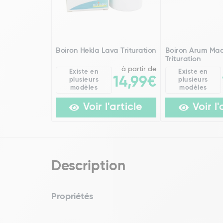
Boiron Hekla Lava Trituration
Boiron Arum Ma
Trituration
à partir de
Existe en
Existe en
14,99€
plusieurs
plusieurs
modèles
modèles
Voir l'article
Voir l'
Description
Propriétés