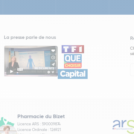
La presse parle de nous
R
Ch
sé
In
Ne
Pharmacie du Bizet
Licence ARS : 590009874
Licence Ordinale : 126921