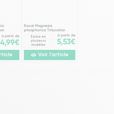
kia
Rocal Magnesia
ion
phosphorica Trituration
à partir de
à partir de
Existe en
5,53€
14,99€
plusieurs
modèles
rticle
Voir l'article