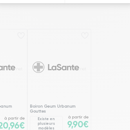
banum
Boiron Geum Urbanum
Gouttes
à partir de
à partir de
Existe en
9,90€
20,96€
plusieurs
modèles