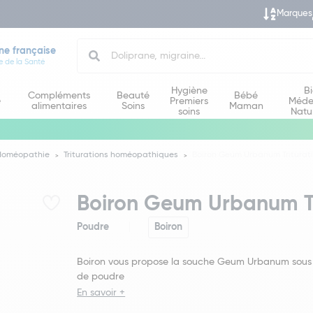
Marques
Search
ne française
e de la Santé
Hygiène
B
Compléments
Beauté
Bébé
e
Premiers
Méde
alimentaires
Soins
Maman
soins
Natu
Homéopathie
Triturations homéopathiques
Boiron Geum Urbanum Triturat
Boiron Geum Urbanum Tr
Poudre
Boiron
Boiron vous propose la souche Geum Urbanum sous
de poudre
En savoir +