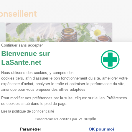
nseillent
Ma trousse à pharmacie homéopathique
Ceci est un petit guide pratique des traitements
homéopathiques à avoir chez soi ! L'homéopathie
est une disciple à part entière dans l'arsenal
thérapeutique. Celle-ci est basée sur le principe
qu'une ...
Lire la suite