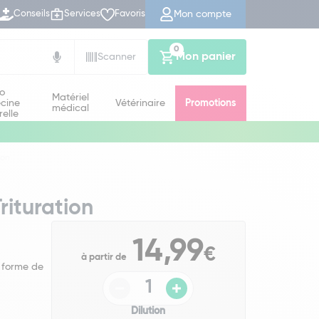
Mon compte
Conseils
Services
Favoris
0
Mon panier
Scanner
io
Matériel
cine
Vétérinaire
Promotions
médical
relle
ion
ituration
14,99
€
à partir de
 forme de
Dilution