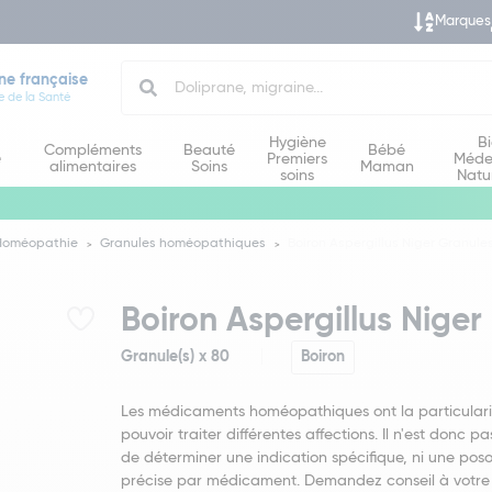
Marques
Search
ne française
e de la Santé
Hygiène
B
Compléments
Beauté
Bébé
e
Premiers
Méde
alimentaires
Soins
Maman
soins
Natu
Homéopathie
Granules homéopathiques
Boiron Aspergillus Niger Granule
Boiron Aspergillus Niger
Granule(s) x 80
Boiron
Les médicaments homéopathiques ont la particulari
pouvoir traiter différentes affections. Il n'est donc pa
de déterminer une indication spécifique, ni une poso
précise par médicament. Demandez conseil à votre