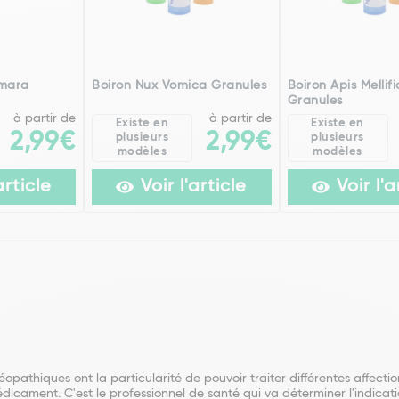
Amara
Boiron Nux Vomica Granules
Boiron Apis Mellif
Granules
à partir de
à partir de
Existe en
Existe en
2,99€
2,99€
plusieurs
plusieurs
modèles
modèles
article
Voir l'article
Voir l'a
athiques ont la particularité de pouvoir traiter différentes affection
médicament. C'est le professionnel de santé qui va déterminer l'indic