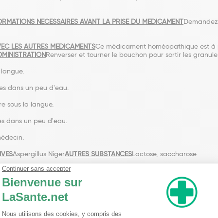
ORMATIONS NECESSAIRES AVANT LA PRISE DU MEDICAMENT
Demandez c
VEC LES AUTRES MEDICAMENTS
Ce médicament homéopathique est à p
DMINISTRATION
Renverser et tourner le bouchon pour sortir les granule
 langue.
tes dans un peu d'eau.
re sous la langue.
les dans un peu d'eau.
médecin.
IVES
Aspergillus Niger
AUTRES SUBSTANCES
Lactose, saccharose
nseillent