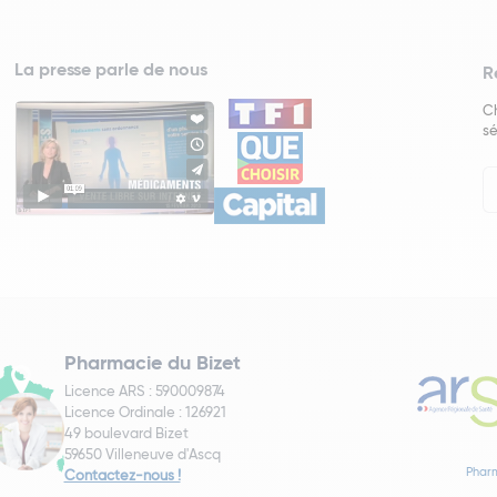
La presse parle de nous
R
Ch
sé
In
Ne
Pharmacie du Bizet
Licence ARS : 590009874
Licence Ordinale : 126921
49 boulevard Bizet
59650 Villeneuve d'Ascq
Pharm
Contactez-nous !