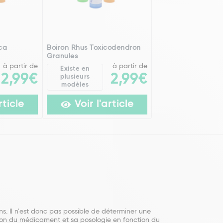
ica
Boiron Rhus Toxicodendron
Granules
à partir de
à partir de
Existe en
2,99€
2,99€
plusieurs
modèles
rticle
Voir l'article
s. Il n'est donc pas possible de déterminer une
ation du médicament et sa posologie en fonction du