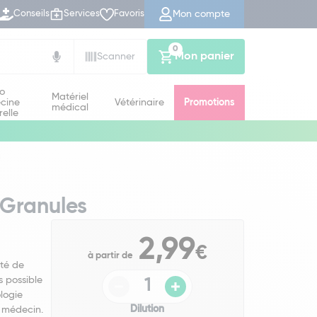
Mon compte
Conseils
Services
Favoris
0
Mon panier
Scanner
io
Matériel
cine
Vétérinaire
Promotions
médical
relle
s
 Granules
2,99
€
à partir de
té de
s possible
logie
Dilution
 médecin.