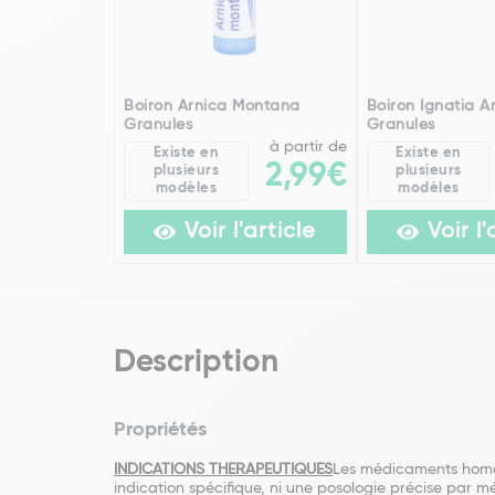
Boiron Arnica Montana
Boiron Ignatia 
Granules
Granules
à partir de
Existe en
Existe en
2,99€
plusieurs
plusieurs
modèles
modèles
Voir l'article
Voir l'
Description
Propriétés
INDICATIONS THERAPEUTIQUES
Les médicaments homéop
indication spécifique, ni une posologie précise par 