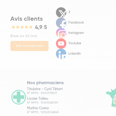
X
Avis clients
Facebook
4,9
5
/
Instagram
Basé sur 62 avis.
Youtube
Voir tous les avis
LinkedIn
Nos pharmaciens
Titulaire -
Cyril Tétart
N° RPPS : 10001113017
Louise Talleu
N° RPPS : 10101068749
Mathis Costa
N° RPPS : 10102026845