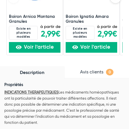
Boiron Arnica Montana
Boiron Ignatia Amara
Boi
Granules
Granules
Tox
à partir de
à partir de
Existe en
Existe en
2,99€
2,99€
plusieurs
plusieurs
modèles
modèles
Voir l'article
Voir l'article
Avis clients
Description
0
Propriétés
INDICATIONS THERAPEUTIQUES
Les médicaments homéopathiques
ont la particularité de pouvoir traiter différentes affections. Il n'est
donc pas possible de déterminer une indication spécifique, ni une
posologie précise par médicament. C'est le professionnel de santé
qui va déterminer l'indication du médicament et sa posologie en
fonction du patient.