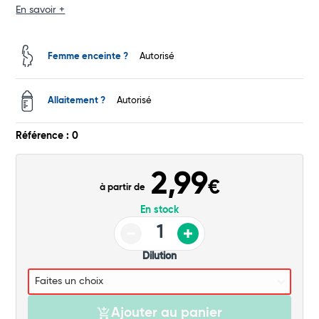
En savoir +
Total
Commander
Femme enceinte ?
Autorisé
Allaitement ?
Autorisé
Référence : 0
2,99
€
à partir de
En stock
Dilution
Ajouter au panier