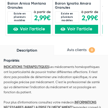
Boiron Arnica Montana
Boiron Ignatia Amara
Boi
Granules
Granules
Tox
à partir de
à partir de
Existe en
Existe en
2,99€
2,99€
plusieurs
plusieurs
modèles
modèles
Voir l'article
Voir l'article
Avis clients
Description
0
Propriétés
INDICATIONS THERAPEUTIQUES
Les médicaments homéopathiques
ont la particularité de pouvoir traiter différentes affections. Il n'est
donc pas possible de déterminer une indication spécifique, ni une
posologie précise par médicament. C'est le professionnel de santé
qui va déterminer l'indication du médicament et sa posologie en
fonction du patient.
Pour plus d'informations consultez votre médecin.
INFORMATIONS
NECESSAIRES AVANT LA PRISE DU MEDICAMENT
Demandez conseil à