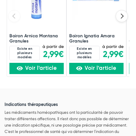
Boiron Arnica Montana
Boiron Ignatia Amara
Boi
Granules
Granules
Gra
à partir de
à partir de
Existe en
Existe en
2,99€
2,99€
plusieurs
plusieurs
modèles
modèles
Voir l'article
Voir l'article
Indications thérapeutiques
Les médicaments homéopathiques ont la particularité de pouvoir
traiter différentes affections. Il n'est donc pas possible de déterminer
une indication spécifique, ni une posologie précise par médicament.
C'est le professionnel de santé qui va déterminer l'indication du