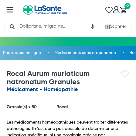
0
Search
Scanner
Pharmacie en ligne
Médicaments sans ordonnance
Ho
Rocal Aurum muriaticum
natronatum Granules
Médicament - Homéopathie
Granule(s) x 80
Rocal
Les médicaments homéopathiques peuvent traiter différentes
pathologies. Il n'est donc pas possible de déterminer une
Total
indication spécifique, ni une posologie précise par