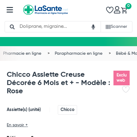
0
Search
Scanner
Pharmacie en ligne
Parapharmacie en ligne
Bébé & 
Chicco Assiette Creuse
Exclu
web
Décorée 6 Mois et + - Modèle :
Rose
Assiette(s) (unité)
Chicco
En savoir +
Total