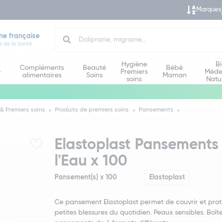
Marques
Search
ne française
e de la Santé
Hygiène
B
Compléments
Beauté
Bébé
e
Premiers
Méde
alimentaires
Soins
Maman
soins
Natu
& Premiers soins
Produits de premiers soins
Pansements
Elastoplast P
Elastoplast Pansements 
l'Eau x 100
Pansement(s) x 100
Elastoplast
Ce pansement Elastoplast permet de couvrir et prot
petites blessures du quotidien. Peaux sensibles. Boît