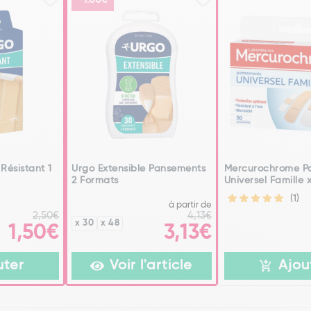
-1.00€
Résistant 1
Urgo Extensible Pansements
Mercurochrome P
2 Formats
Universel Famille 
(1)
à partir de
2,50€
4,13€
x 30
x 48
1,50€
3,13€
uter
Voir l'article
Ajou