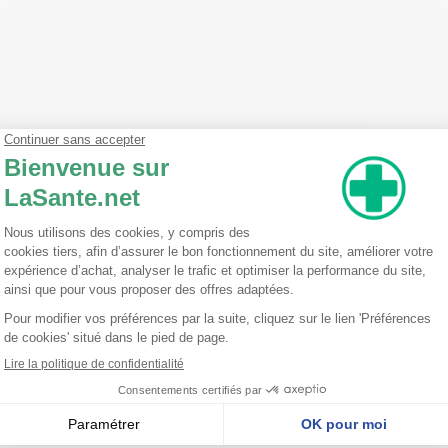
de protéger les petites plaies et coupures du quotidien.
x sensibles et aux personnes allergiques au latex. Waterproof, il rési
72mm x 50mm, 72mm x 30mm, 72mm x 19mm et et 23mm de diamètre.
appliquer Elastoplast Pansement directement sur la peau.