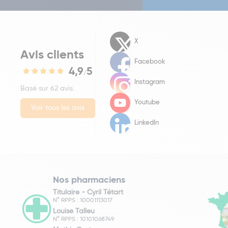
X
Avis clients
Facebook
4,9
5
/
Instagram
Basé sur 62 avis.
Youtube
Voir tous les avis
LinkedIn
Nos pharmaciens
Titulaire -
Cyril Tétart
N° RPPS : 10001113017
Louise Talleu
N° RPPS : 10101068749