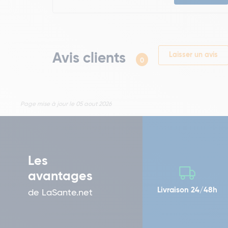
Avis clients
Laisser un avis
0
Page mise à jour le 05 aout 2026
Les
avantages
Livraison 24/48h
de LaSante.net