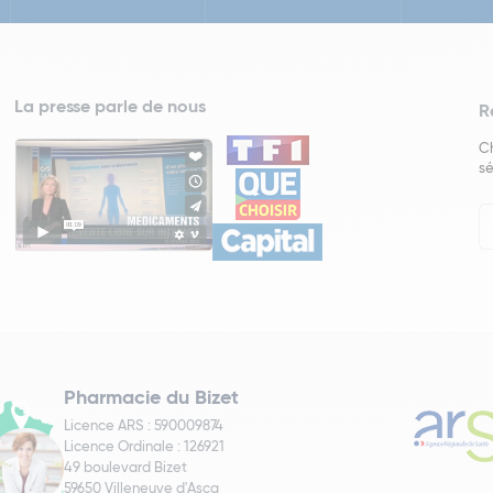
La presse parle de nous
R
Ch
sé
In
Ne
Pharmacie du Bizet
Licence ARS : 590009874
Licence Ordinale : 126921
49 boulevard Bizet
59650 Villeneuve d'Ascq