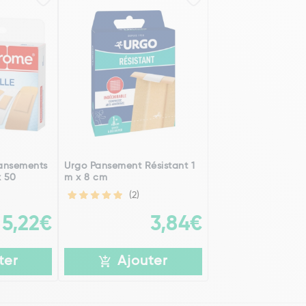
ansements
Urgo Pansement Résistant 1
x 50
m x 8 cm
(2)
5,22€
3,84€
ter
Ajouter