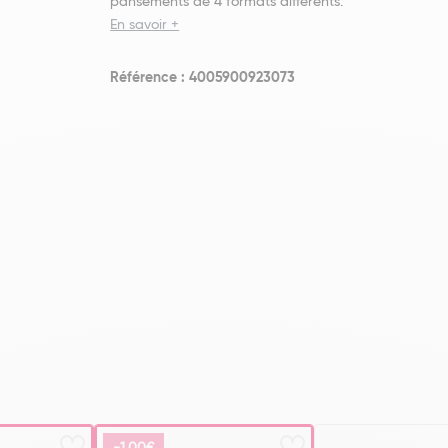
pansements de 4 formats différents.
En savoir +
Référence : 4005900923073