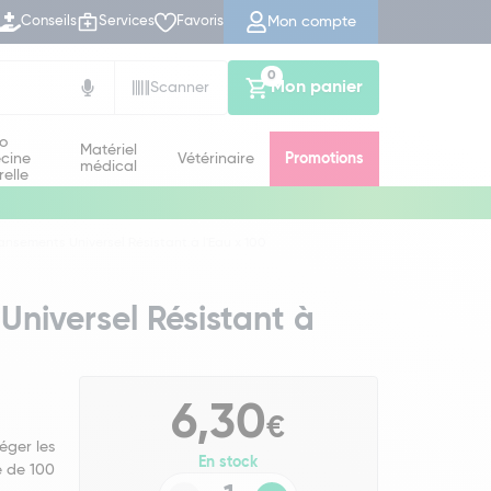
Mon compte
Conseils
Services
Favoris
0
Mon panier
Scanner
io
Matériel
cine
Vétérinaire
Promotions
médical
relle
ansements Universel Résistant à l'Eau x 100
Universel Résistant à
6,30
€
éger les
En stock
e de 100