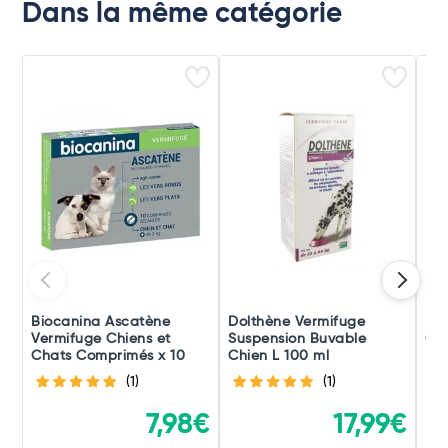
Dans la même catégorie
Biocanina Ascatène
Dolthène Vermifuge
Mi
Vermifuge Chiens et
Suspension Buvable
Cha
Chats Comprimés x 10
Chien L 100 ml
(1)
(1)
7,98€
17,99€