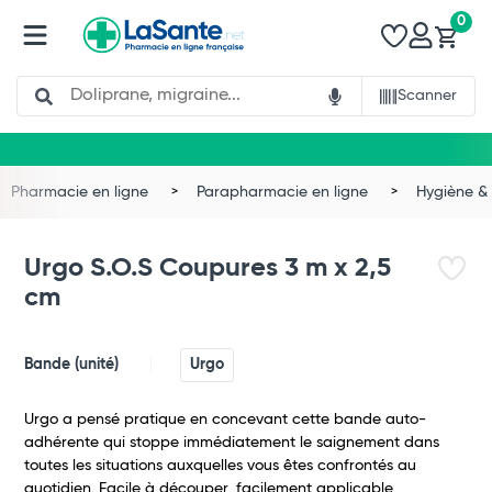
0
Search
Scanner
Pharmacie en ligne
Parapharmacie en ligne
Hygiène & 
Urgo S.O.S Coupures 3 m x 2,5
cm
Bande (unité)
Urgo
Urgo a pensé pratique en concevant cette bande auto-
adhérente qui stoppe immédiatement le saignement dans
toutes les situations auxquelles vous êtes confrontés au
Total
quotidien. Facile à découper, facilement applicable,