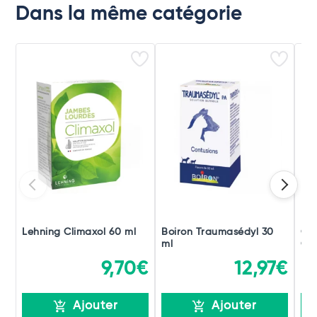
Dans la même catégorie
Lehning Climaxol 60 ml
Boiron Traumasédyl 30
Ch
ml
Gou
9,70€
12,97€
Ajouter
Ajouter