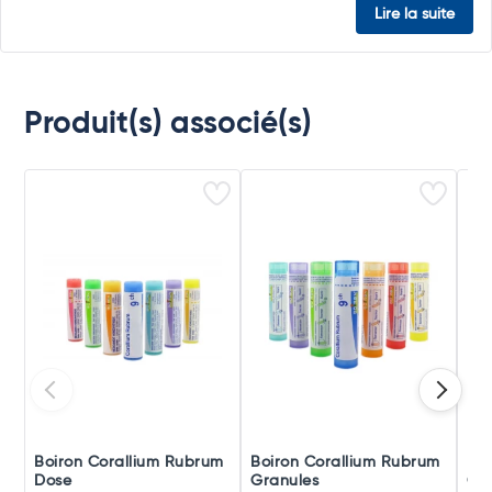
Lire la suite
Produit(s) associé(s)
Boiron Corallium Rubrum
Boiron Corallium Rubrum
Boi
Dose
Granules
Go