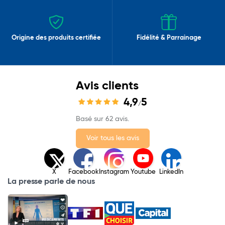
Origine des produits certifiée
Fidélité & Parrainage
Avis clients
4,9
5
/
Basé sur 62 avis.
Voir tous les avis
X
Facebook
Instagram
Youtube
LinkedIn
La presse parle de nous