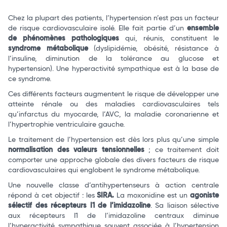
Chez la plupart des patients, l’hypertension n’est pas un facteur
de risque cardiovasculaire isolé. Elle fait partie d’un
ensemble
de phénomènes pathologiques
qui, réunis, constituent le
syndrome métabolique
(dyslipidémie, obésité, résistance à
l’insuline, diminution de la tolérance au glucose et
hypertension). Une hyperactivité sympathique est à la base de
ce syndrome.
Ces différents facteurs augmentent le risque de développer une
atteinte rénale ou des maladies cardiovasculaires tels
qu’infarctus du myocarde, l’AVC, la maladie coronarienne et
l’hypertrophie ventriculaire gauche.
Le traitement de l’hypertension est dès lors plus qu’une simple
normalisation des valeurs tensionnelles
; ce traitement doit
comporter une approche globale des divers facteurs de risque
cardiovasculaires qui englobent le syndrome métabolique.
Une nouvelle classe d’antihypertenseurs à action centrale
répond à cet objectif : les
SIRA.
La moxonidine est un
agoniste
sélectif des récepteurs I1 de l’imidazoline
. Sa liaison sélective
aux récepteurs I1 de l’imidazoline centraux diminue
l’hyperactivité sympathique souvent associée à l’hypertension