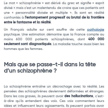
Le mot « schizophrénie » est dérivé du grec et signifie « esprit
divisé » mais c’est un malentendu de croire que ces patients ont
une « personnalité divisée et multiple ». Ils sont en réalité
Total
confrontés à
l’estompement progressif ou brutal de la frontière
entre le fantasme et la réalité
.
Commander
Un Français adulte sur cent souffre de cette
pathologie
psychique. Une estimation démontre que la France compte au
moins 600 000 patients schizophrènes, dont
400 000
seulement sont diagnostiqués
. La maladie touche aussi bien les
hommes que les femmes.
Mais que se passe-t-il dans la tête
d’un schizophrène ?
La schizophrénie entraîne un décrochage avec la réalité. Les
pensées des schizophrènes deviennent déformées et étranges.
Dans les cas graves, ils peuvent avoir
des hallucinations
, c'est-
à-dire qu'ils entendent des voix. Ces voix commentent leurs
idées et influencent leurs agissements. Ils peuvent parfois avoir